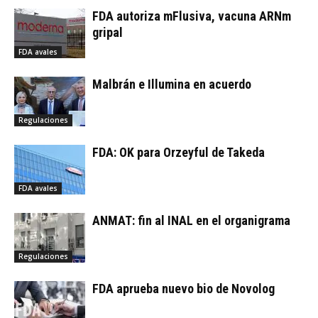
FDA autoriza mFlusiva, vacuna ARNm
gripal
FDA avales
Malbrán e Illumina en acuerdo
Regulaciones
FDA: OK para Orzeyful de Takeda
FDA avales
ANMAT: fin al INAL en el organigrama
Regulaciones
FDA aprueba nuevo bio de Novolog