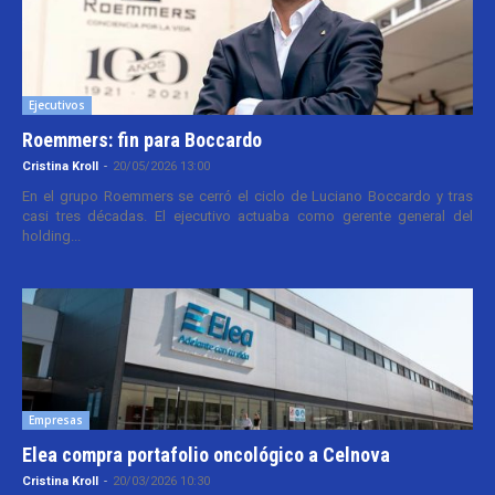
Ejecutivos
Roemmers: fin para Boccardo
Cristina Kroll
-
20/05/2026 13:00
En el grupo Roemmers se cerró el ciclo de Luciano Boccardo y tras
casi tres décadas. El ejecutivo actuaba como gerente general del
holding...
Empresas
Elea compra portafolio oncológico a Celnova
Cristina Kroll
-
20/03/2026 10:30