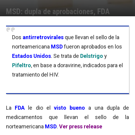
MSD: dupla de aprobaciones, FDA
Por
Equipo de Redacción
-
31/08/2018 10:15
Dos
antirretrovirales
que llevan el sello de la
norteamericana
MSD
fueron aprobados en los
Estados Unidos
. Se trata de
Delstrigo
y
Pifeltro
, en base a doravirine, indicados para el
tratamiento del HIV.
La
FDA
le dio el
visto bueno
a una dupla de
medicamentos que llevan el sello de la
norteamericana
MSD
.
Ver press release