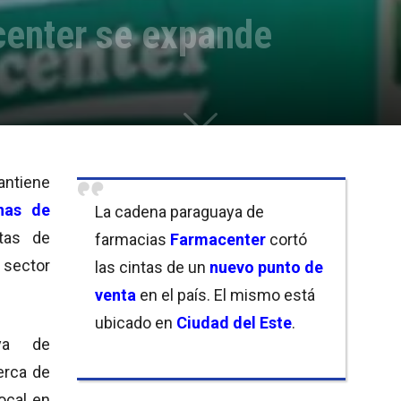
enter se expande
ntiene
nas de
La cadena paraguaya de
tas de
farmacias
Farmacenter
cortó
 sector
las cintas de un
nuevo punto de
venta
en el país. El mismo está
ubicado en
Ciudad del Este
.
ya de
erca de
ocal en