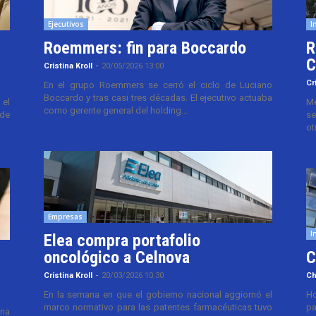
Ejecutivos
I
Roemmers: fin para Boccardo
R
C
Cristina Kroll
-
20/05/2026 13:00
Cr
En el grupo Roemmers se cerró el ciclo de Luciano
Boccardo y tras casi tres décadas. El ejecutivo actuaba
el
Me
como gerente general del holding...
 de
se
ot
Empresas
I
Elea compra portafolio
oncológico a Celnova
C
Cristina Kroll
-
20/03/2026 10:30
Ch
En la semana en que el gobierno nacional aggiornó el
Ho
marco normativo para las patentes farmacéuticas tuvo
pa
ana