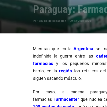
Paraguay: Farmac
Por
Equipo de Redacción
-
20/12/2018 08:30
Mientras que en la
Argentina
se ma
indefinida la guerra entre las
cade
farmacias
y los pequeños minoris
barrio, en la
región
los retailers del
siguen sacando músculo.
Por caso, la cadena paragua
farmacias
Farmacenter
que nuclea c
100 puntos de venta
abrió un nuevo l