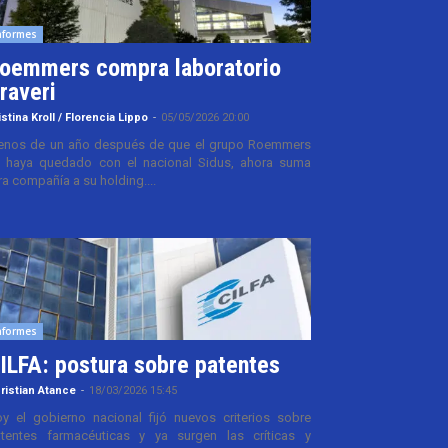
nformes
oemmers compra laboratorio
raveri
istina Kroll / Florencia Lippo
-
05/05/2026 20:00
nos de un año después de que el grupo Roemmers
 haya quedado con el nacional Sidus, ahora suma
ra compañía a su holding....
nformes
ILFA: postura sobre patentes
ristian Atance
-
18/03/2026 15:45
y el gobierno nacional fijó nuevos criterios sobre
tentes farmacéuticas y ya surgen las críticas y