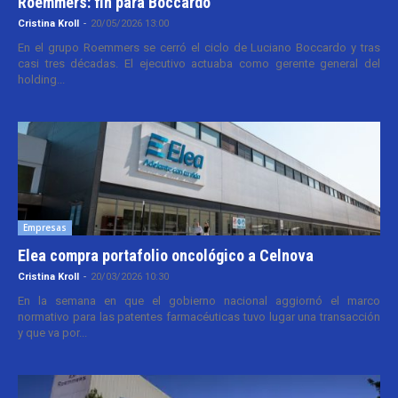
Roemmers: fin para Boccardo
Cristina Kroll
-
20/05/2026 13:00
En el grupo Roemmers se cerró el ciclo de Luciano Boccardo y tras
casi tres décadas. El ejecutivo actuaba como gerente general del
holding...
Empresas
Elea compra portafolio oncológico a Celnova
Cristina Kroll
-
20/03/2026 10:30
En la semana en que el gobierno nacional aggiornó el marco
normativo para las patentes farmacéuticas tuvo lugar una transacción
y que va por...