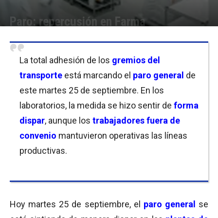
Paro: repercusión en Farma
Por
Cristina Kroll
-
25/09/2018 13:45
La total adhesión de los
gremios del
transporte
está marcando el
paro general
de
este martes 25 de septiembre. En los
laboratorios, la medida se hizo sentir de
forma
dispar
, aunque los
trabajadores fuera de
convenio
mantuvieron operativas las líneas
productivas.
Hoy martes 25 de septiembre, el
paro general
se