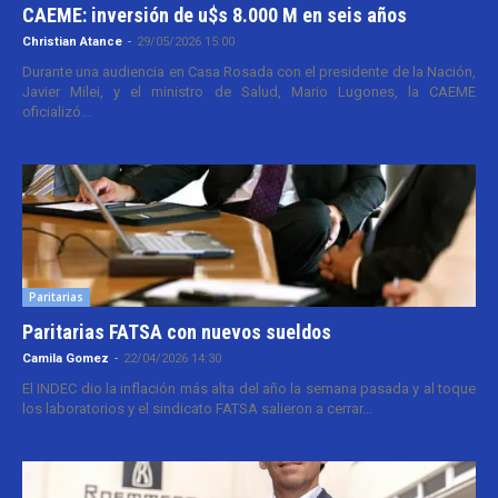
CAEME: inversión de u$s 8.000 M en seis años
Christian Atance
-
29/05/2026 15:00
Durante una audiencia en Casa Rosada con el presidente de la Nación,
Javier Milei, y el ministro de Salud, Mario Lugones, la CAEME
oficializó...
Paritarias
Paritarias FATSA con nuevos sueldos
Camila Gomez
-
22/04/2026 14:30
El INDEC dio la inflación más alta del año la semana pasada y al toque
los laboratorios y el sindicato FATSA salieron a cerrar...