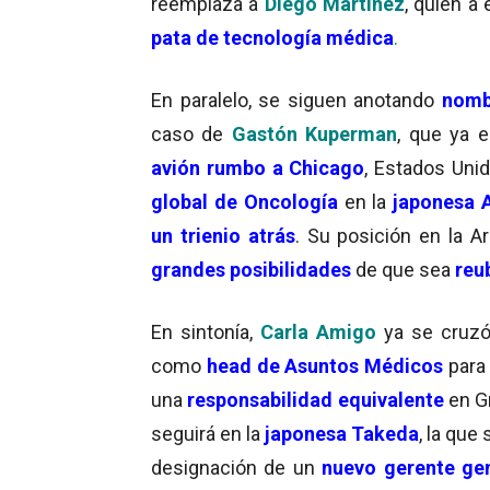
reemplaza a
Diego Martínez
, quien a
pata de tecnología médica
.
En paralelo, se siguen anotando
nomb
caso de
Gastón Kuperman
, que ya 
avión rumbo a Chicago
, Estados Unid
global de Oncología
en la
japonesa A
un trienio atrás
. Su posición en la A
grandes posibilidades
de que sea
reu
En sintonía,
Carla Amigo
ya se cruz
como
head de Asuntos Médicos
par
una
responsabilidad equivalente
en G
seguirá en la
japonesa Takeda
, la que
designación de un
nuevo gerente gen