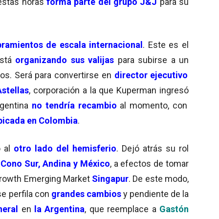
 estas horas
forma parte del grupo J&J
para su
ramientos de
escala
internacional
. Este es el
está
organizando sus valijas
para subirse a un
os. Será para convertirse en
director ejecutivo
stellas
, corporación a la que Kuperman ingresó
rgentina
no tendría recambio
al momento, con
bicada
en Colombia
.
ó al
otro lado del hemisferio
. Dejó atrás su rol
a
Cono Sur, Andina y México
, a efectos de tomar
rowth Emerging Market
Singapur
. De este modo,
 se perfila con
grandes cambios
y pendiente de la
eral
en
la Argentina
, que reemplace a
Gastón