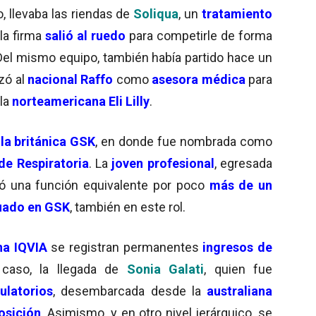
, llevaba las riendas de
Soliqua
, un
tratamiento
la firma
salió al ruedo
para competirle de forma
 Del mismo equipo, también había partido hace un
zó al
nacional Raffo
como
asesora médica
para
 la
norteamericana Eli Lilly
.
la británica GSK
, en donde fue nombrada como
de Respiratoria
. La
joven profesional
, egresada
ó una función equivalente por poco
más de un
uado en GSK
, también en este rol.
na IQVIA
se registran permanentes
ingresos de
r caso, la llegada de
Sonia Galati
, quien fue
latorios
, desembarcada desde la
australiana
osición
. Asimismo, y en otro nivel jerárquico, se