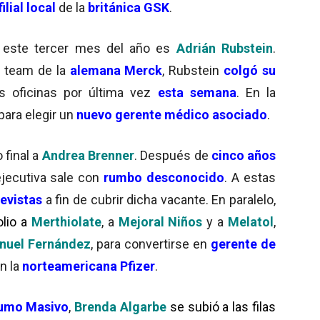
filial local
de la
británica
GSK
.
este tercer mes del año es
Adrián Rubstein
.
 team de la
alemana Merck
, Rubstein
colgó su
s oficinas por última vez
esta semana
. En la
para elegir un
nuevo gerente médico asociado
.
 final a
Andrea Brenner
. Después de
cinco años
 ejecutiva sale con
rumbo desconocido
. A estas
evistas
a fin de cubrir dicha vacante. En paralelo,
olio
a
Merthiolate
, a
Mejoral Niños
y a
Melatol
,
nuel Fernández
, para convertirse en
gerente de
en la
norteamericana Pfizer
.
umo Masivo
,
Brenda Algarbe
se subió a las filas