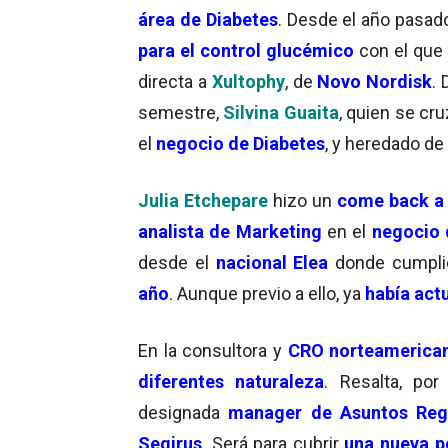
área de Diabetes
. Desde el año pasado
para el control glucémico
con el que 
directa a
Xultophy
, de
Novo Nordisk
.
semestre,
Silvina Guaita
, quien se cru
el
negocio de Diabetes
, y heredado de
Julia Etchepare
hizo un
come back a 
analista de Marketing
en el
negocio 
desde el
nacional Elea
donde cumpli
año
. Aunque previo a ello, ya
había act
En la consultora y
CRO norteamerica
diferentes naturaleza
. Resalta, po
designada
manager de Asuntos Regu
Seqirus
. Será para cubrir
una nueva p