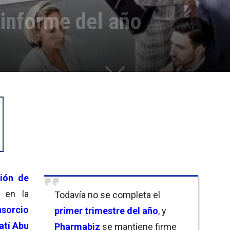
 informe del año
sión de
 en la
Todavía no se completa el
sorcio
primer trimestre del año
, y
atí Abu
Pharmabiz
se mantiene firme