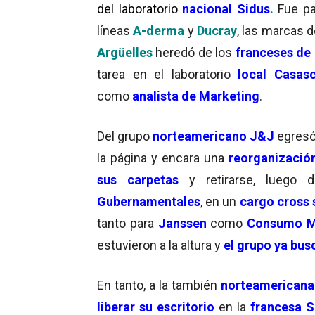
del laboratorio
nacional Sidus
.
Fue p
líneas
A-derma
y
Ducray
, las marcas 
Argüelles
heredó de los
franceses de 
tarea en el laboratorio
local Casas
como
analista de Marketing
.
Del grupo
norteamericano J&J
egres
la página y encara una
reorganizació
sus carpetas
y retirarse, luego
Gubernamentales
, en un
cargo cross 
tanto para
Janssen
como
Consumo M
estuvieron a la altura y
el grupo ya bu
En tanto, a la también
norteamericana
liberar su escritorio
en la
francesa S