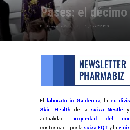
Pases: el décimo
Por
Equipo de Redacción
-
18/03/2022 12:00
El
laboratorio Galderma
, la
ex divi
Skin Health
de la
suiza Nestlé
y
actualidad
propiedad d
el con
conformado por la
suiza EQT
y la
emir