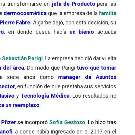
ara transformarse en
jefa de Producto
para las
de
dermocosmética
que la empresa de la
familia
Pierre Fabre
.
Algarbe dejó, con esta decisión, su
co
, en donde desde hacía
un bienio
actuaba
ó
Sebastián Parigi
. La empresa decidió dar vuelta
n del área
. De modo que Parigi
tuvo que tomar
 de siete años como
manager de Asuntos
sector
, en función de que prestaba sus servicios
asivo
y
Tecnología Médica
. Los resultados no
sca un reemplazo
.
Pfizer
se incorporó
Sofía Gestoso
. Lo hizo tras
anofi
, a donde había ingresado en el 2017 en el