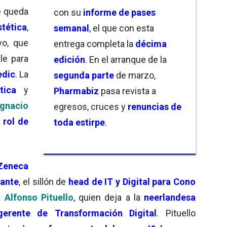
e queda
con su
informe de pases
tética
,
semanal
, el que con esta
vo, que
entrega completa la
décima
le para
edición
. En el arranque de la
dic
. La
segunda parte
de marzo,
ética
y
Pharmabiz
pasa revista a
Ignacio
egresos, cruces y
renuncias de
l
rol de
toda estirpe
.
Zeneca
ante
, el sillón de
head de IT y Digital para Cono
ma
Alfonso Pituello
, quien deja a la
neerlandesa
gerente de Transformación Digital
. Pituello