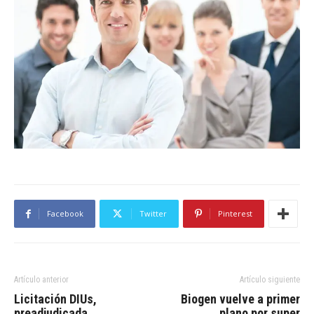
Facebook
Twitter
Pinterest
Artículo anterior
Artículo siguiente
Licitación DIUs,
Biogen vuelve a primer
preadjudicada
plano por super