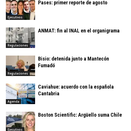
Pases: primer reporte de agosto
Ejecutivos
ANMAT: fin al INAL en el organigrama
Regulaciones
Bisio: detenida junto a Mantecón
Fumadó
Regulaciones
Caviahue: acuerdo con la española
Cantabria
Agenda
Boston Scientific: Argüello suma Chile
Ejecutivos