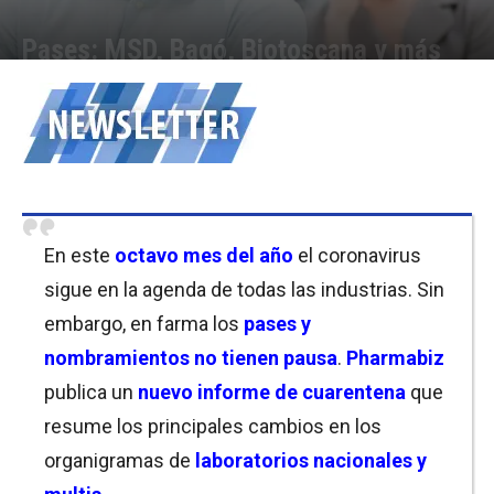
Pases: MSD, Bagó, Biotoscana y más
Por
Equipo de Redacción
-
27/08/2020 15:30
En este
octavo mes del año
el coronavirus
sigue en la agenda de todas las industrias. Sin
embargo, en farma los
pases y
nombramientos no tienen pausa
.
Pharmabiz
publica un
nuevo informe de cuarent
en
a
que
resume los principales cambios en los
organigramas de
laboratorios nacionales y