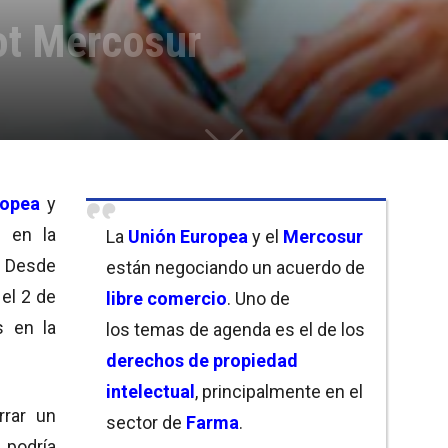
ot Mercosur
ropea
y
 en la
La
Unión Europea
y el
Mercosur
 Desde
están negociando un acuerdo de
el 2 de
libre comercio
. Uno de
s en la
los temas de agenda es el de los
derechos de propiedad
intelectual
, principalmente en el
rrar un
sector de
Farma
.
podría