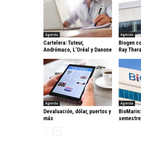
Agenda
Agenda
Cartelera: Tuteur,
Biogen c
Andrómaco, L’Oréal y Danone
Ray Ther
Agenda
Agenda
Devaluación, dólar, puertos y
BioMarin
más
semestre