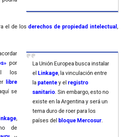
ra el de los
derechos de propiedad intelectual
,
acordar
os»
por
La Unión Europea busca instalar
l los
el
Linkage
, la vinculación entre
ner
libre
la
patente
y el
registro
aquí se
sanitario
. Sin embargo, esto no
existe en la Argentina y será un
tema duro de roer para los
inkage
,
países del
bloque Mercosur
.
smo de