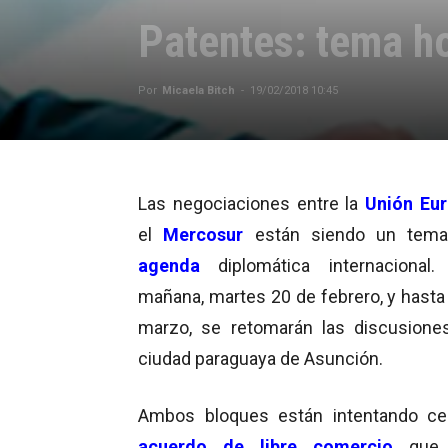
Patentes: tema h
Por
Micaela Bitch
-
19/02/2018 10:45
Las negociaciones entre la
Unión Eu
el
Mercosur
están siendo un tema
agenda
diplomática internacional.
mañana, martes 20 de febrero, y hasta 
marzo, se retomarán las discusione
ciudad paraguaya de Asunción.
Ambos bloques están intentando ce
acuerdo de libre comercio
que 