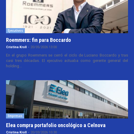
Ejecutivos
Roemmers: fin para Boccardo
Cristina Kroll
-
20/05/2026 13:00
En el grupo Roemmers se cerró el ciclo de Luciano Boccardo y tras
casi tres décadas. El ejecutivo actuaba como gerente general del
holding...
Empresas
Elea compra portafolio oncológico a Celnova
Cristina Kroll
-
20/03/2026 10:30