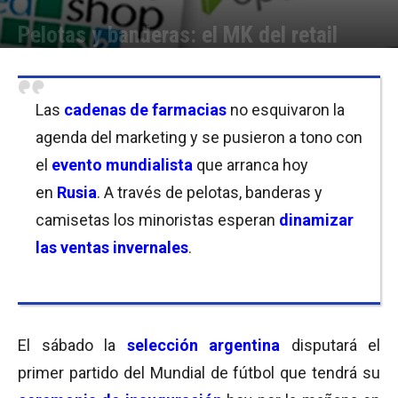
Pelotas y banderas: el MK del retail
Por
Equipo de Redacción
-
14/06/2018 09:30
Las
cadenas de farmacias
no esquivaron la
agenda del marketing y se pusieron a tono con
el
evento mundialista
que arranca hoy
en
Rusia
. A través de pelotas, banderas y
camisetas los minoristas esperan
dinamizar
las ventas invernales
.
El sábado la
selección argentina
disputará el
primer partido del Mundial de fútbol que tendrá su