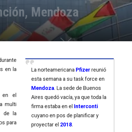
nción, Mendoza
durante
s en la
La norteamericana
Pfizer
reunió
esta semana a su task force en
Mendoza
. La sede de Buenos
 en el
Aires quedó vacía, ya que toda la
la multi
firma estaba en el
Interconti
 de la
cuyano en pos de planificar y
tos para
proyectar el
2018
.