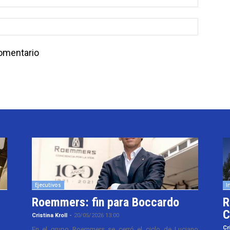
comentario
Ejecutivos
I
Roemmers: fin para Boccardo
R
C
Cristina Kroll
-
20/05/2026 13:00
Cr
En el grupo Roemmers se cerró el ciclo de Luciano