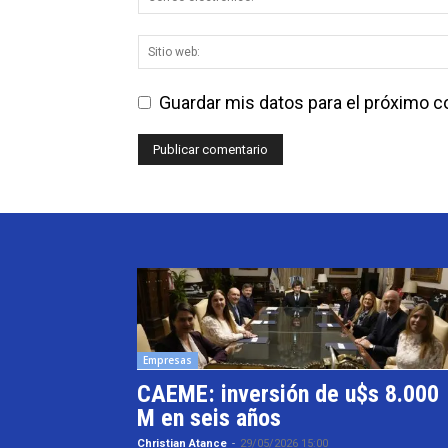
Guardar mis datos para el próximo 
Empresas
CAEME: inversión de u$s 8.000
M en seis años
Christian Atance
-
29/05/2026 15:00