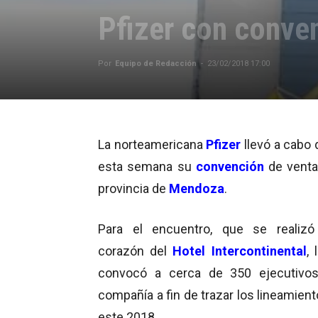
Pfizer con conve
Por
Equipo de Redacción
-
23/02/2018 17:00
La norteamericana
Pfizer
llevó a cabo 
esta semana su
convención
de venta
provincia de
Mendoza
.
Para el encuentro, que se realizó
corazón del
Hotel Intercontinental
, 
convocó a cerca de 350 ejecutivos
compañía a fin de trazar los lineamien
este 2018.