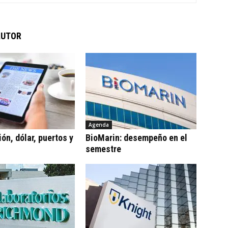
AUTOR
Agenda
ón, dólar, puertos y
BioMarin: desempeño en el
semestre