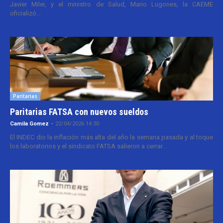
Javier Milei, y el ministro de Salud, Mario Lugones, la CAEME
oficializó...
Paritarias
Paritarias FATSA con nuevos sueldos
Camila Gomez
-
22/04/2026 14:30
El INDEC dio la inflación más alta del año la semana pasada y al toque
los laboratorios y el sindicato FATSA salieron a cerrar...