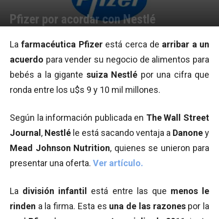
Pfizer por acordar con Nestlé
Por
Equipo de Redacción
-
18/04/2012 11:12
La
farmacéutica
Pfizer
está cerca de
arribar a un
acuerdo
para vender su negocio de alimentos para
bebés a la gigante
suiza
Nestlé
por una cifra que
ronda entre los u$s 9 y 10 mil millones.
Según la información publicada en
The Wall Street
Journal
,
Nestlé
le está sacando ventaja a
Danone
y
Mead Johnson Nutrition
, quienes se unieron para
presentar una oferta.
Ver artículo.
La
división infantil
está entre las que
menos le
rinden
a la firma. Esta es
una de las razones
por la