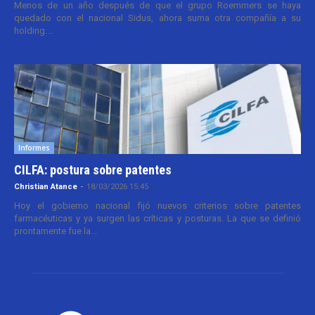
Menos de un año después de que el grupo Roemmers se haya
quedado con el nacional Sidus, ahora suma otra compañía a su
holding....
Informes
CILFA: postura sobre patentes
Christian Atance
-
18/03/2026 15:45
Hoy el gobierno nacional fijó nuevos criterios sobre patentes
farmacéuticas y ya surgen las críticas y posturas. La que se definió
prontamente fue la...