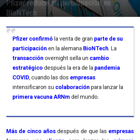
Pfizer reduce su participación en
BioNTech
Por
Joseph Foley
-
14/11/2025 08:45
Pfizer confirmó
la venta de gran
parte de su
participación
en la alemana
BioNTech
. La
transacción
overnight sella un
cambio
estratégico
después la era de la
pandemia
COVID
, cuando las dos
empresas
intensificaron su
colaboración
para lanzar la
primera vacuna ARNm
del mundo.
Más de
cinco años
después de que las
empresas