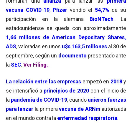
formaran una
alianza
para lanzar las
primera
vacuna
COVID-19
,
Pfizer
vendió el
54,7%
de su
participación en la alemana
BioNTech
. La
estadounidense se queda con aproximadamente
1,66 millones de American Depositary Shares,
ADS
, valoradas en unos
u$s 163,5 millones
al 30 de
septiembre, según un
documento
presentado ante
la
SEC
.
Ver Filing.
La relación entre las empresas
empezó en
2018
y
se intensificó a
principios de 2020
con el inicio de
la
pandemia de COVID-19
, cuando
unieron fuerzas
para lanzar
la primera
vacuna de ARNm
autorizada
en el mundo contra la
enfermedad respiratoria
.