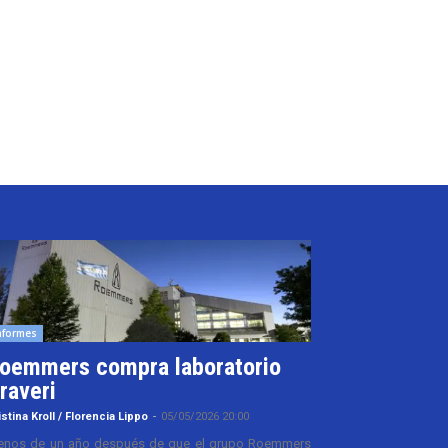
nformes
oemmers compra laboratorio
raveri
istina Kroll / Florencia Lippo
-
05/05/2026 20:00
nos de un año después de que el grupo Roemmers