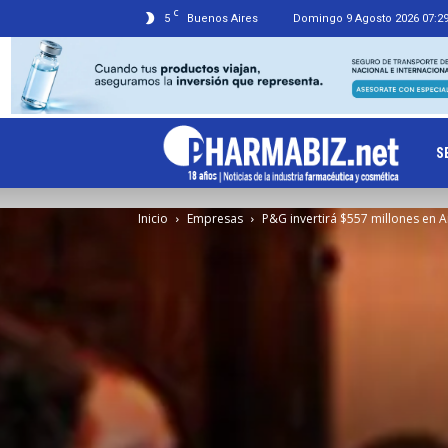
C
5
Buenos Aires
Domingo 9 Agosto 2026 07:2
Ph
S
Inicio
Empresas
P&G invertirá $557 millones en A