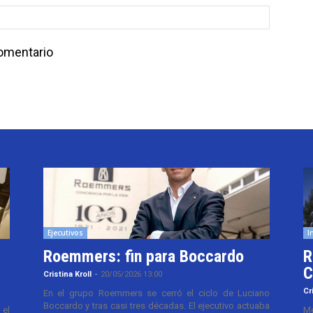
comentario
Ejecutivos
I
Roemmers: fin para Boccardo
R
C
Cristina Kroll
-
20/05/2026 13:00
Cr
En el grupo Roemmers se cerró el ciclo de Luciano
Boccardo y tras casi tres décadas. El ejecutivo actuaba
el
Me