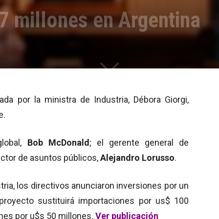
7 millones en Argentina
da por la ministra de Industria, Débora Giorgi,
e.
global,
Bob McDonald
; el gerente general de
irector de asuntos públicos,
Alejandro Lorusso
.
tria, los directivos anunciaron inversiones por un
proyecto sustituirá importaciones por us$ 100
nes por u$s 50 millones.
Ver publicación