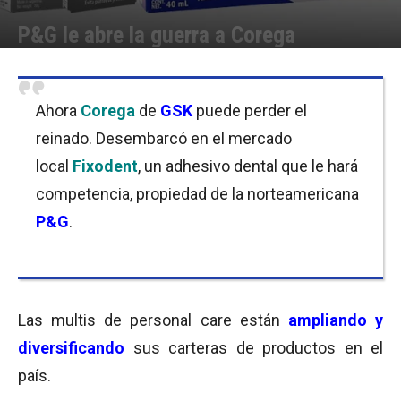
P&G le abre la guerra a Corega
Por
Cristina Kroll
-
15/11/2017 12:30
Ahora
Corega
de
GSK
puede perder el
reinado. Desembarcó en el mercado
local
Fixodent
, un adhesivo dental que le hará
competencia, propiedad de la norteamericana
P&G
.
Las multis de personal care están
ampliando y
diversificando
sus carteras de productos en el
país.