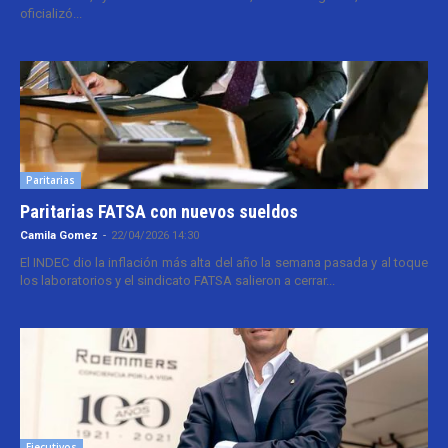
oficializó...
Paritarias
Paritarias FATSA con nuevos sueldos
Camila Gomez
-
22/04/2026 14:30
El INDEC dio la inflación más alta del año la semana pasada y al toque
los laboratorios y el sindicato FATSA salieron a cerrar...
Ejecutivos