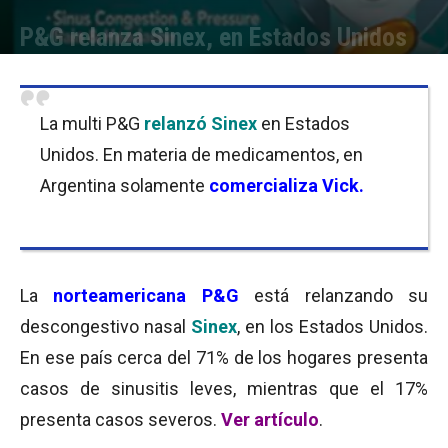
P&G relanza Sinex, en Estados Unidos
Por
Equipo de Redacción
-
08/09/2016 08:00
La multi P&G
relanzó Sinex
en Estados
Unidos. En materia de medicamentos, en
Argentina solamente
comercializa Vick.
La
norteamericana P&G
está relanzando su
descongestivo nasal
Sinex
, en los Estados Unidos.
En ese país cerca del 71% de los hogares presenta
casos de sinusitis leves, mientras que el 17%
presenta casos severos.
Ver artículo
.