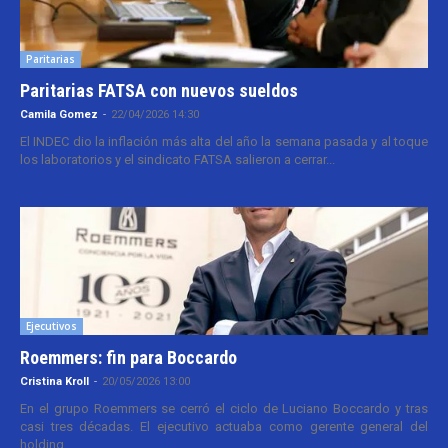
Paritarias
Paritarias FATSA con nuevos sueldos
Camila Gomez
-
22/04/2026 14:30
El INDEC dio la inflación más alta del año la semana pasada y al toque
los laboratorios y el sindicato FATSA salieron a cerrar...
Ejecutivos
Roemmers: fin para Boccardo
Cristina Kroll
-
20/05/2026 13:00
En el grupo Roemmers se cerró el ciclo de Luciano Boccardo y tras
casi tres décadas. El ejecutivo actuaba como gerente general del
holding...