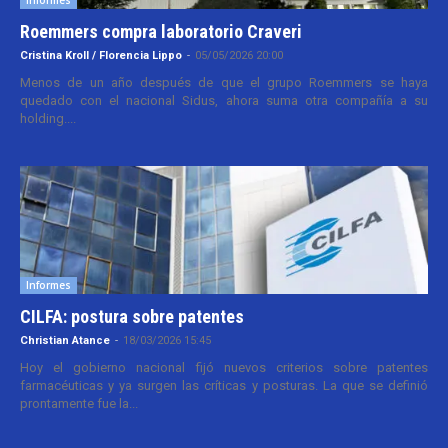
Informes
Roemmers compra laboratorio Craveri
Cristina Kroll / Florencia Lippo
-
05/05/2026 20:00
Menos de un año después de que el grupo Roemmers se haya
quedado con el nacional Sidus, ahora suma otra compañía a su
holding....
Informes
CILFA: postura sobre patentes
Christian Atance
-
18/03/2026 15:45
Hoy el gobierno nacional fijó nuevos criterios sobre patentes
farmacéuticas y ya surgen las críticas y posturas. La que se definió
prontamente fue la...