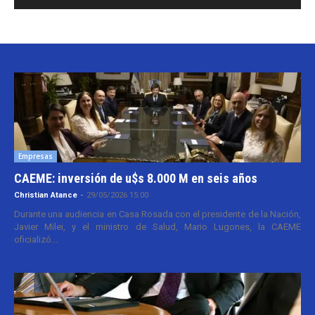
Empresas
CAEME: inversión de u$s 8.000 M en seis años
Christian Atance
-
29/05/2026 15:00
Durante una audiencia en Casa Rosada con el presidente de la Nación,
Javier Milei, y el ministro de Salud, Mario Lugones, la CAEME
oficializó...