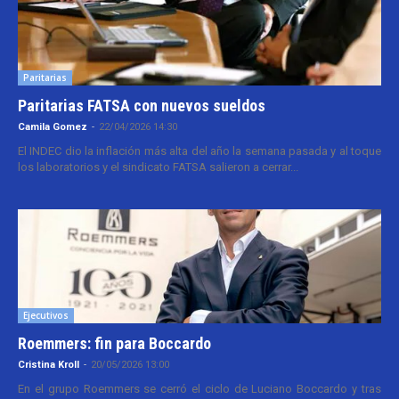
Paritarias
Paritarias FATSA con nuevos sueldos
Camila Gomez
-
22/04/2026 14:30
El INDEC dio la inflación más alta del año la semana pasada y al toque
los laboratorios y el sindicato FATSA salieron a cerrar...
Ejecutivos
Roemmers: fin para Boccardo
Cristina Kroll
-
20/05/2026 13:00
En el grupo Roemmers se cerró el ciclo de Luciano Boccardo y tras