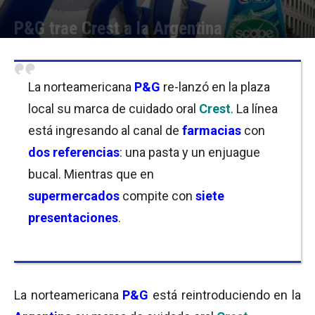
P&G trae Crest a la Argentina
Por
Equipo de Redacción
-
21/12/2018 09:30
La norteamericana
P&G
re-lanzó en la plaza
local su marca de cuidado oral
Crest
. La línea
está ingresando al canal de
farmacias
con
dos referencias
: una pasta y un enjuague
bucal. Mientras que en
supermercados
compite con
siete
presentaciones
.
La norteamericana
P&G
está reintroduciendo en la