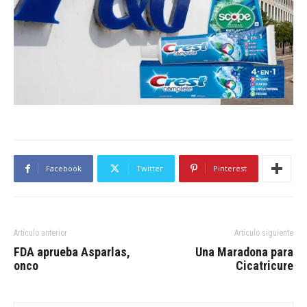
Facebook
Twitter
Pinterest
Artículo anterior
Artículo siguiente
FDA aprueba Asparlas,
Una Maradona para
onco
Cicatricure