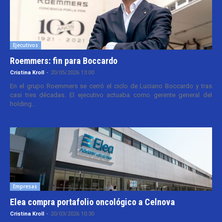
Ejecutivos
Roemmers: fin para Boccardo
Cristina Kroll
-
20/05/2026 13:00
En el grupo Roemmers se cerró el ciclo de Luciano Boccardo y tras
casi tres décadas. El ejecutivo actuaba como gerente general del
holding...
Empresas
Elea compra portafolio oncológico a Celnova
Cristina Kroll
-
20/03/2026 10:30