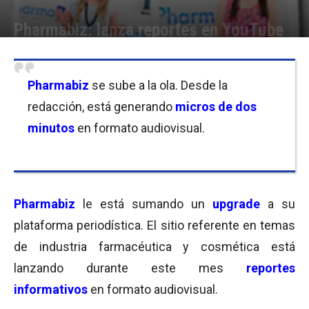
Pharmabiz: lanza reportes en YouTube
Por
Cristina Kroll
-
29/12/2016 10:00
Pharmabiz
se sube a la ola. Desde la
redacción, está generando
micros de dos
minutos
en formato audiovisual.
Pharmabiz
le está sumando un
upgrade
a su
plataforma periodística. El sitio referente en temas
de industria farmacéutica y cosmética está
lanzando durante este mes
reportes
informativos
en formato audiovisual.