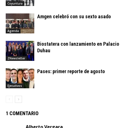
Coyuntura
Amgen celebró con su sexto asado
Agenda
Biostatera con lanzamiento en Palacio
Duhau
ZNewsletter
Pases: primer reporte de agosto
Ejecutivos
1 COMENTARIO
Alberto Vergara