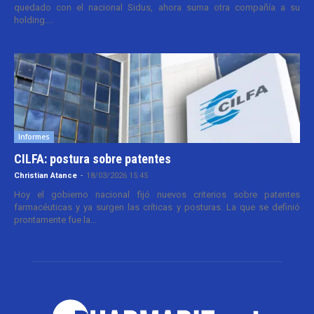
quedado con el nacional Sidus, ahora suma otra compañía a su
holding....
Informes
CILFA: postura sobre patentes
Christian Atance
-
18/03/2026 15:45
Hoy el gobierno nacional fijó nuevos criterios sobre patentes
farmacéuticas y ya surgen las críticas y posturas. La que se definió
prontamente fue la...