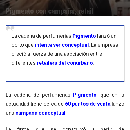
Pigmento con campaña, retail
Por
Equipo de Redacción
-
15/06/2018 08:00
La cadena de perfumerías
Pigmento
lanzó un
corto que
intenta ser
conceptual
. La empresa
creció a fuerza de una asociación entre
diferentes
retailers del conurbano
.
La cadena de perfumerías
Pigmento
, que en la
actualidad tiene cerca de
60
puntos de venta
lanzó
una
campaña conceptual
.
La firma, que se construyó a partir de