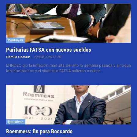
Paritarias
Paritarias FATSA con nuevos sueldos
Camila Gomez
-
22/04/2026 14:30
El INDEC dio la inflación más alta del año la semana pasada y al toque
los laboratorios y el sindicato FATSA salieron a cerrar...
Ejecutivos
Roemmers: fin para Boccardo