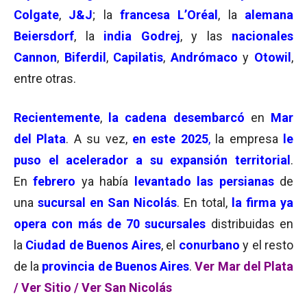
Colgate
,
J&J
; la
francesa L’Oréal
, la
alemana
Beiersdorf
, la
india Godrej
, y las
nacionales
Cannon
,
Biferdil
,
Capilatis
,
Andrómaco
y
Otowil
,
entre otras.
Recientemente
,
la cadena desembarcó
en
Mar
del Plata
. A su vez,
en este 2025
,
la empresa
le
puso el acelerador a su expansión territorial
.
En
febrero
ya había
levantado las persianas
de
una
sucursal en San Nicolás
. En total,
la firma ya
opera con más de 70 sucursales
distribuidas en
la
Ciudad de Buenos Aires
, el
conurbano
y el resto
de la
provincia de Buenos Aires
.
Ver Mar del Plata
/
Ver Sitio /
Ver San Nicolás