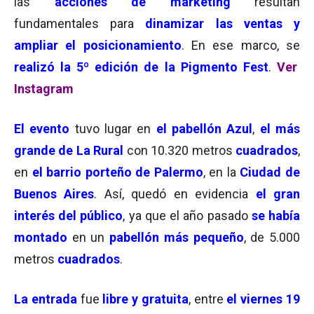
las
acciones de marketing
resultan
fundamentales para
dinamizar las ventas y
ampliar el posicionamiento
. En ese marco, se
realizó la 5º edición de la Pigmento Fest
.
Ver
Instagram
El
evento
tuvo lugar en
el pabellón Azul
,
el más
grande de La Rural
con 10.320 metros
cuadrados
,
en
el barrio porteño de Palermo
, en la
Ciudad de
Buenos Aires
. Así, quedó en evidencia
el gran
interés del público
, ya que el año pasado
se había
montado
en un
pabellón más pequeño
, de 5.000
metros
cuadrados
.
La entrada
fue
libre y gratuita
, entre
el viernes 19