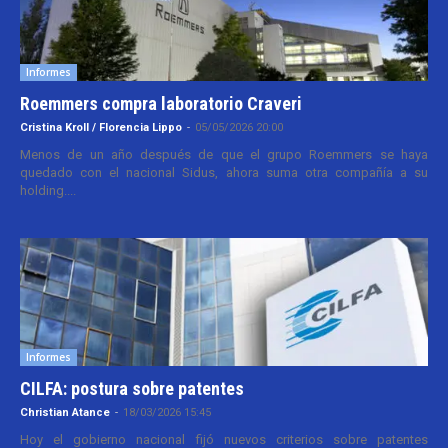
Informes
Roemmers compra laboratorio Craveri
Cristina Kroll / Florencia Lippo
-
05/05/2026 20:00
Menos de un año después de que el grupo Roemmers se haya
quedado con el nacional Sidus, ahora suma otra compañía a su
holding....
Informes
CILFA: postura sobre patentes
Christian Atance
-
18/03/2026 15:45
Hoy el gobierno nacional fijó nuevos criterios sobre patentes