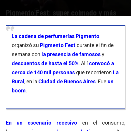
Pigmento Fest: super colmado y más
Por
Florencia Lippo
-
22/09/2025 17:00
La cadena de
perfumerías Pigmento
organizó su
Pigmento Fest
durante el fin de
semana con
la presencia de famosos
y
descuentos de hasta el 50%
. Allí
convocó a
cerca de 140 mil personas
que recorrieron
La
Rural
, en la
Ciudad de Buenos Aires
. Fue
un
boom
.
En un escenario recesivo
en el consumo,