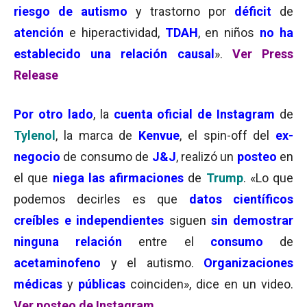
riesgo de autismo
y trastorno por
déficit
de
atención
e hiperactividad,
TDAH
, en niños
no ha
establecido una relación causal
».
Ver Press
Release
Por otro lado
, la
cuenta oficial de Instagram
de
Tylenol
, la marca de
Kenvue
, el spin-off del
ex-
negocio
de consumo de
J&J
, realizó un
posteo
en
el que
niega las afirmaciones
de
Trump
. «Lo que
podemos decirles es que
datos científicos
creíbles e independientes
siguen
sin demostrar
ninguna relación
entre el
consumo
de
acetaminofeno
y el autismo.
Organizaciones
médicas
y
públicas
coinciden», dice en un video.
Ver posteo de Instagram