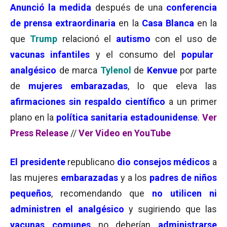
Anunció la medida
después de una
conferencia
de prensa extraordinaria
en la
Casa Blanca
en la
que
Trump
relacionó el
autismo
con el uso de
vacunas infantiles
y el consumo del
popular
analgésico
de marca
Tylenol
de
Kenvue
por parte
de
mujeres embarazadas
, lo que eleva las
afirmaciones sin respaldo científico
a un primer
plano en la
política sanitaria estadounidense
.
Ver
Press Release
//
Ver Video en YouTube
El presidente
republicano
dio consejos médicos
a
las mujeres
embarazadas
y a los
padres de niños
pequeños
, recomendando que
no utilicen ni
administren el analgésico
y sugiriendo que las
vacunas comunes
no deberían
administrarse