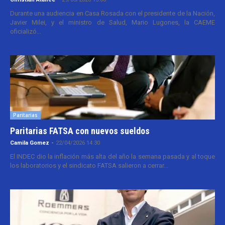
Durante una audiencia en Casa Rosada con el presidente de la Nación,
Javier Milei, y el ministro de Salud, Mario Lugones, la CAEME
oficializó...
Paritarias
Paritarias FATSA con nuevos sueldos
Camila Gomez
-
22/04/2026 14:30
El INDEC dio la inflación más alta del año la semana pasada y al toque
los laboratorios y el sindicato FATSA salieron a cerrar...