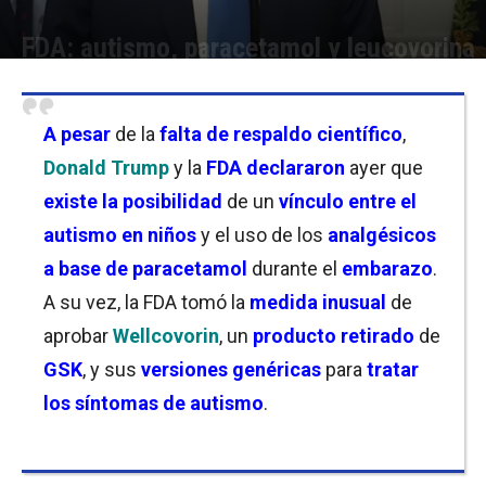
FDA: autismo, paracetamol y leucovorina
Por
Joseph Foley
-
23/09/2025 08:45
A pesar
de la
falta de respaldo científico
,
Donald Trump
y la
FDA
declararon
ayer que
existe la posibilidad
de un
vínculo entre el
autismo en niños
y el uso de los
analgésicos
a base de paracetamol
durante el
embarazo
.
A su vez, la FDA tomó la
medida inusual
de
aprobar
Wellcovorin
, un
producto retirado
de
GSK
, y sus
versiones genéricas
para
tratar
los síntomas de autismo
.