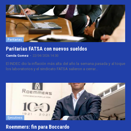
Paritarias
Paritarias FATSA con nuevos sueldos
Camila Gomez
-
22/04/2026 14:30
El INDEC dio la inflación más alta del año la semana pasada y al toque
los laboratorios y el sindicato FATSA salieron a cerrar...
Ejecutivos
Roemmers: fin para Boccardo