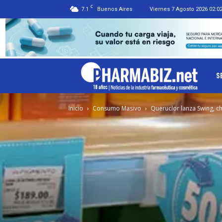
C
7.1
Buenos Aires
Viernes 7 Agosto 2026 02:0
Ph
S
Inicio
Consumo Masivo
Queruclor lanza Swing, 