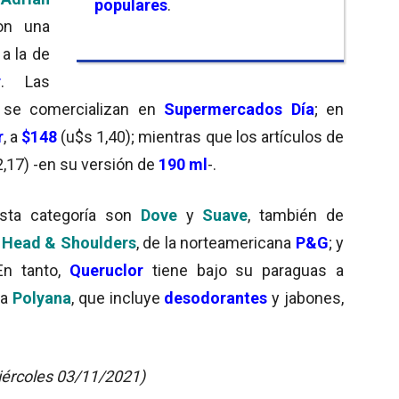
populares
.
on una
 a la de
r
. Las
 se comercializan en
Supermercados Día
; en
r
, a
$148
(u$s 1,40); mientras que los artículos de
,17) -en su versión de
190 ml
-.
sta categoría son
Dove
y
Suave
, también de
Head & Shoulders
, de la norteamericana
P&G
; y
En tanto,
Queruclor
tiene bajo su paraguas a
 a
Polyana
, que incluye
desodorantes
y jabones,
iércoles 03/11/2021)