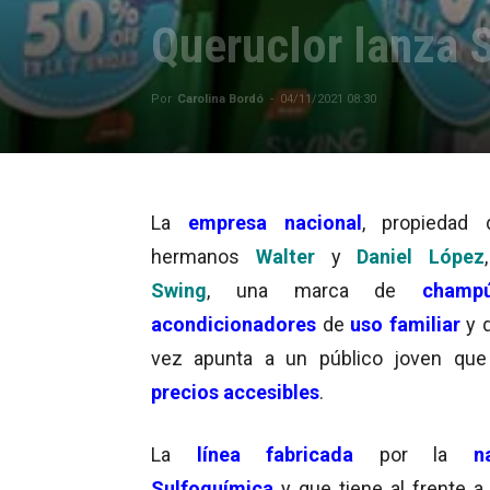
Queruclor lanza 
Por
Carolina Bordó
-
04/11/2021 08:30
La
empresa nacional
, propiedad 
hermanos
Walter
y
Daniel López
Swing
, una marca de
champ
acondicionadores
de
uso familiar
y q
vez apunta a un público joven que
precios accesibles
.
La
línea fabricada
por la
n
Sulfoquímica
y que tiene al frente a