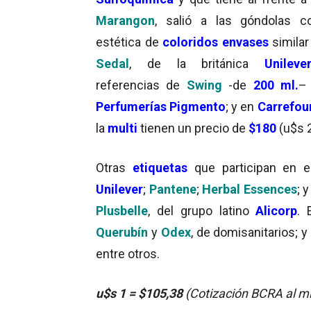
Marangon
, salió a las góndolas c
estética de
coloridos envases
similar
Sedal
, de la británica
Unileve
referencias de
Swing
-de
200 ml.
–
Perfumerías Pigmento
; y en
Carrefou
la
multi
tienen un precio de
$180
(u$s 2
Otras
etiquetas
que participan en e
Unilever
;
Pantene
;
Herbal Essences
; y
Plusbelle
, del grupo latino
Alicorp
. 
Querubín
y
Odex
, de domisanitarios; y
entre otros.
u$s 1
= $105,38
(Cotización BCRA al m