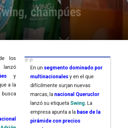
Swing, champúes
de los
, lanzó
En un
segmento dominado por
úes
y
multinacionales
y en el que
ue a la
difícilmente surjan nuevas
 busca
marcas, la
nacional Queruclor
lanzó su etiqueta
Swing
. La
empresa apunta a la
base de la
acional
pirámide con
precios
Adrián