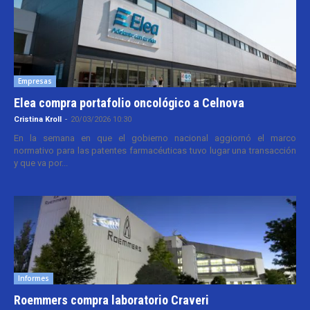
Empresas
Elea compra portafolio oncológico a Celnova
Cristina Kroll
-
20/03/2026 10:30
En la semana en que el gobierno nacional aggiornó el marco
normativo para las patentes farmacéuticas tuvo lugar una transacción
y que va por...
Informes
Roemmers compra laboratorio Craveri