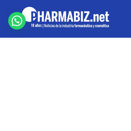
SOBRE NOSOTROS
Pharmabiz es un diario especializado en el quehacer
de la industria farmacéutica y cosmética. Investiga y
analiza noticias desde la Ciudad de Buenos Aires para
toda la región
Contáctanos:
info@pharmabiz.net
SEGUINOS