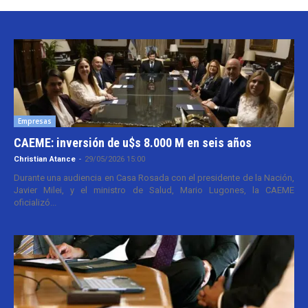
Empresas
CAEME: inversión de u$s 8.000 M en seis años
Christian Atance
-
29/05/2026 15:00
Durante una audiencia en Casa Rosada con el presidente de la Nación,
Javier Milei, y el ministro de Salud, Mario Lugones, la CAEME
oficializó...