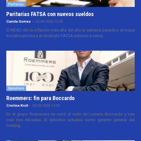
Paritarias
Paritarias FATSA con nuevos sueldos
Camila Gomez
-
22/04/2026 14:30
El INDEC dio la inflación más alta del año la semana pasada y al toque
los laboratorios y el sindicato FATSA salieron a cerrar...
Ejecutivos
Roemmers: fin para Boccardo
Cristina Kroll
-
20/05/2026 13:00
En el grupo Roemmers se cerró el ciclo de Luciano Boccardo y tras
casi tres décadas. El ejecutivo actuaba como gerente general del
holding...