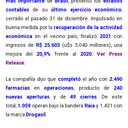
más importante
de
Brasil
, presentó los
estados
contables
de su
último ejercicio económico
,
cerrado el pasado 31 de diciembre. Impulsado en
buena medida por la
recuperación de la actividad
económica
en el vecino país, finalizó
2021
con
ingresos de
R$
25.605
(u$s 5.040 millones), una
mejora del
20,9%
frente al
2020
.
Ver Press
Release
.
La compañía dijo que
completó
el año con
2.490
farmacias
en
operaciones
, producto de
240
nuevas aperturas
y de
49 cierres
. De este
total,
1.059
operan bajo la bandera
Raia
y 1.431
con
la marca
Drogasil
.