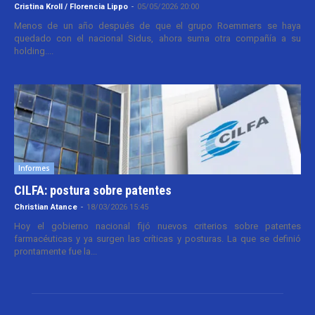
Cristina Kroll / Florencia Lippo
-
05/05/2026 20:00
Menos de un año después de que el grupo Roemmers se haya
quedado con el nacional Sidus, ahora suma otra compañía a su
holding....
Informes
CILFA: postura sobre patentes
Christian Atance
-
18/03/2026 15:45
Hoy el gobierno nacional fijó nuevos criterios sobre patentes
farmacéuticas y ya surgen las críticas y posturas. La que se definió
prontamente fue la...