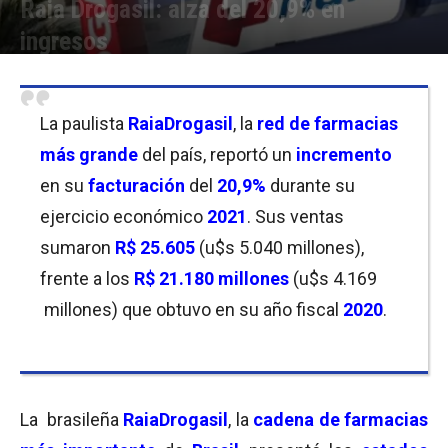
Raia Drogasil: alza del 20,9% en
ingresos
Por
Christian Atance
-
23/02/2022 09:30
La paulista
RaiaDrogasil
, la
red de farmacias
más grande
del país, reportó un
incremento
en su
facturación
del
20,9%
durante su
ejercicio económico
2021
. Sus ventas
sumaron
R$ 25.605
(u$s 5.040 millones),
frente a los
R$ 21.180 millones
(u$s 4.169
millones) que obtuvo en su año fiscal
2020
.
La brasileña
RaiaDrogasil
, la
cadena de farmacias