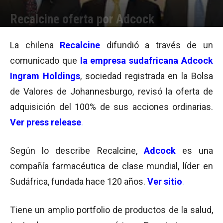
Recalcine oferta por Adcock
Por
Equipo de Redacción
-
03/07/2013 16:23
La chilena
Recalcine
difundió a través de un
comunicado que
la empresa sudafricana Adcock
Ingram Holdings
, sociedad registrada en la Bolsa
de Valores de Johannesburgo, revisó la oferta de
adquisición del 100% de sus acciones ordinarias.
Ver press release
.
Según lo describe Recalcine,
Adcock
es una
compañía farmacéutica de clase mundial, líder en
Sudáfrica, fundada hace 120 años.
Ver sitio
.
Tiene un amplio portfolio de productos de la salud,