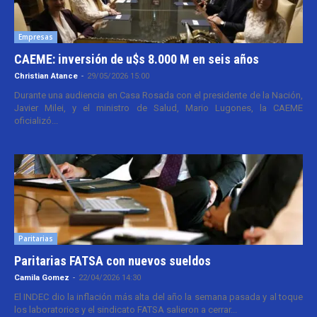
Empresas
CAEME: inversión de u$s 8.000 M en seis años
Christian Atance
-
29/05/2026 15:00
Durante una audiencia en Casa Rosada con el presidente de la Nación,
Javier Milei, y el ministro de Salud, Mario Lugones, la CAEME
oficializó...
Paritarias
Paritarias FATSA con nuevos sueldos
Camila Gomez
-
22/04/2026 14:30
El INDEC dio la inflación más alta del año la semana pasada y al toque
los laboratorios y el sindicato FATSA salieron a cerrar...