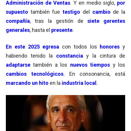
Administración de Ventas
. Y en medio siglo,
por
supuesto
también fue
testigo
del
cambio
de la
compañía
, tras la gestión de
siete gerentes
generales
, hasta el
presente
.
En este 2025
egresa
con todos los
honores
y
habiendo tenido la
constancia
y la cintura de
adaptarse
también a los
nuevos tiempos
y los
cambios tecnológicos
. En consonancia, está
marcando
un hito
en la
industria local
.