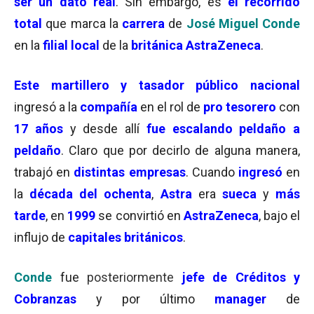
ser un dato real
. Sin embargo, es
el recorrido
total
que marca la
carrera
de
José Miguel Conde
en la
filial local
de la
británica AstraZeneca
.
Este martillero y tasador público nacional
ingresó a la
compañía
en el rol de
pro tesorero
con
17 años
y desde allí
fue escalando peldaño a
peldaño
. Claro que por decirlo de alguna manera,
trabajó en
distintas empresas
. Cuando
ingresó
en
la
década del ochenta
,
Astra
era
sueca
y
más
tarde
, en
1999
se convirtió en
AstraZeneca
, bajo el
influjo de
capitales británicos
.
Conde
fue
posteriormente
jefe de
Créditos y
Cobranzas
y por último
manager
de