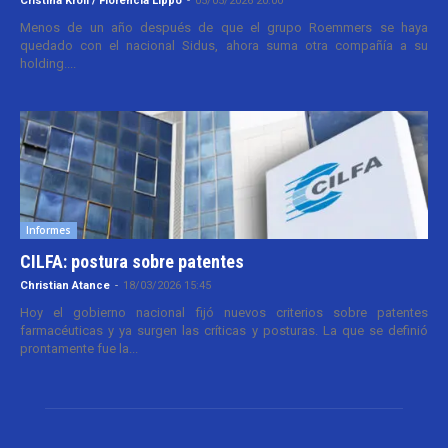
Cristina Kroll / Florencia Lippo
-
05/05/2026 20:00
Menos de un año después de que el grupo Roemmers se haya
quedado con el nacional Sidus, ahora suma otra compañía a su
holding....
Informes
CILFA: postura sobre patentes
Christian Atance
-
18/03/2026 15:45
Hoy el gobierno nacional fijó nuevos criterios sobre patentes
farmacéuticas y ya surgen las críticas y posturas. La que se definió
prontamente fue la...