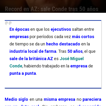
Record en AZ: sale Conde tras 50 años
Por
Cristina Kroll
-
03/10/2025 13:30
En épocas
en que los
ejecutivos
saltan entre
empresas
por períodos cada vez
más cortos
de tiempo se da un
hecho destacado
en la
industria local de farma
. Tras
50 años
, el que
sale de la británica AZ
es
José Miguel
Conde
, habiendo trabajado en la
empresa
de
punta a punta
.
Medio siglo
en una
misma empresa
no
pareciera