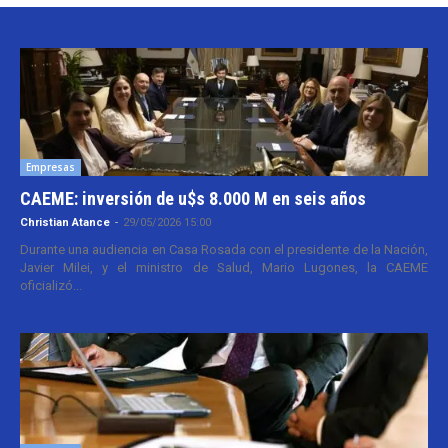
Empresas
CAEME: inversión de u$s 8.000 M en seis años
Christian Atance
-
29/05/2026 15:00
Durante una audiencia en Casa Rosada con el presidente de la Nación,
Javier Milei, y el ministro de Salud, Mario Lugones, la CAEME
oficializó...