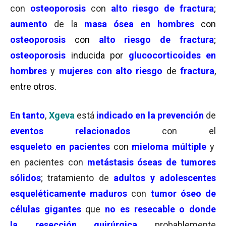
con
osteoporosis
con
alto riesgo de fractura
;
aumento
de la
masa ósea en hombres
con
osteoporosis
con
alto riesgo de fractura
;
osteoporosis
inducida por
glucocorticoides en
hombres
y
mujeres con alto riesgo
de
fractura
,
entre otros.
En tanto
,
Xgeva
está
indicado en la prevención
de
eventos relacionados
con el
esqueleto en pacientes
con
mieloma múltiple
y
en pacientes con
metástasis óseas de tumores
sólidos
; tratamiento de
adultos y adolescentes
esqueléticamente maduros
con
tumor óseo de
células gigantes
que
no es resecable o donde
la resección quirúrgica
probablemente