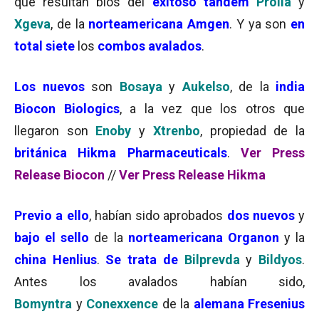
que resultan bios del
exitoso tandem
Prolia
y
Xgeva
, de la
norteamericana Amgen
. Y ya son
en
total siete
los
combos avalados
.
Los nuevos
son
Bosaya
y
Aukelso
, de la
india
Biocon Biologics
, a la vez que los otros que
llegaron son
Enoby
y
Xtrenbo
, propiedad de la
británica Hikma Pharmaceuticals
.
Ver Press
Release Biocon
//
Ver Press Release Hikma
Previo a ello
, habían sido aprobados
dos nuevos
y
bajo el sello
de la
norteamericana Organon
y la
china Henlius
.
Se trata de
Bilprevda
y
Bildyos
.
Antes los avalados habían sido,
Bomyntra
y
Conexxence
de la
alemana Fresenius