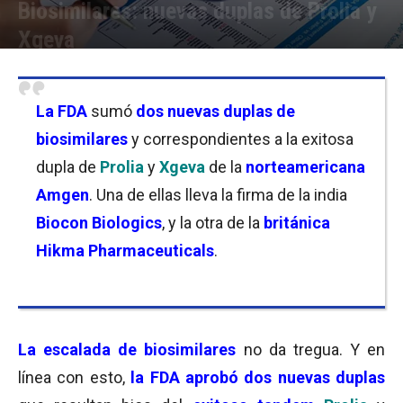
Biosimilares: nuevas duplas de Prolia y
Xgeva
Por
Sofía Belgrano
-
03/10/2025 12:00
La FDA
sumó
dos nuevas duplas de
biosimilares
y correspondientes a la exitosa
dupla de
Prolia
y
Xgeva
de la
norteamericana
Amgen
. Una de ellas lleva la firma de la india
Biocon Biologics
, y la otra de la
británica
Hikma Pharmaceuticals
.
La escalada de biosimilares
no da tregua. Y en
línea con esto,
la FDA aprobó dos nuevas duplas