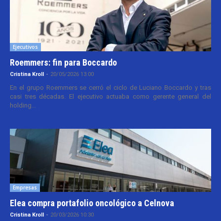
Ejecutivos
Roemmers: fin para Boccardo
Cristina Kroll
-
20/05/2026 13:00
En el grupo Roemmers se cerró el ciclo de Luciano Boccardo y tras
casi tres décadas. El ejecutivo actuaba como gerente general del
holding...
Empresas
Elea compra portafolio oncológico a Celnova
Cristina Kroll
-
20/03/2026 10:30