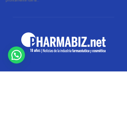
prontamente fue la...
SOBRE NOSOTROS
Pharmabiz es un diario especializado en el quehacer
de la industria farmacéutica y cosmética. Investiga y
analiza noticias desde la Ciudad de Buenos Aires para
toda la región
Contáctanos:
info@pharmabiz.net