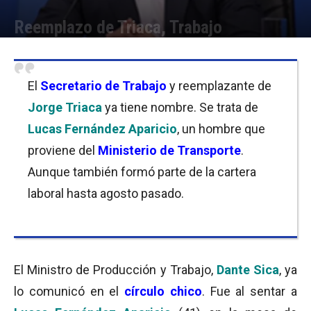
Reemplazo de Triaca, Trabajo
Por
Equipo de Redacción
-
18/12/2018 10:45
El
Secretario de Trabajo
y reemplazante de
Jorge Triaca
ya tiene nombre. Se trata de
Lucas Fernández Aparicio
, un hombre que
proviene del
Ministerio de Transporte
.
Aunque también formó parte de la cartera
laboral hasta agosto pasado.
El Ministro de Producción y Trabajo,
Dante Sica
, ya
lo comunicó en el
círculo chico
. Fue al sentar a