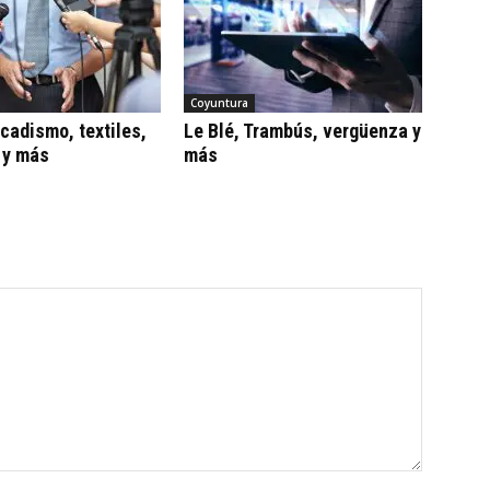
Coyuntura
adismo, textiles,
Le Blé, Trambús, vergüenza y
 y más
más