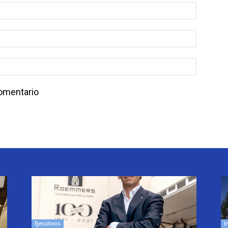
comentario
Ejecutivos
I