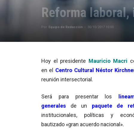
Reforma laboral, 
Por
Equipo de Redacción
-
30/10/2017 10:00
Hoy el presidente
Mauricio Macri
c
en el
Centro Cultural Néstor Kirchne
reunión intersectorial.
Será para presentar los
linea
generales
de un
paquete de re
institucionales, políticas y econ
bautizado «gran acuerdo nacional».