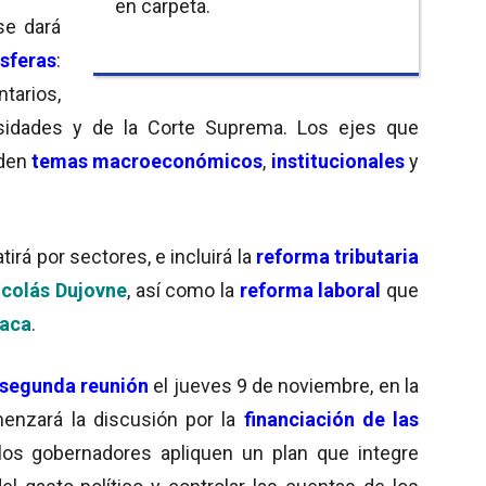
en carpeta.
se dará
esferas
:
tarios,
rsidades y de la Corte Suprema. Los ejes que
nden
temas macroeconómicos
,
institucionales
y
irá por sectores, e incluirá la
reforma tributaria
icolás Dujovne
, así como la
reforma laboral
que
iaca
.
segunda reunión
el jueves 9 de noviembre, en la
omenzará la discusión por la
financiación de las
los gobernadores apliquen un plan que integre