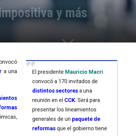
impositiva y más
onvocó
r
a una
El presidente
Mauricio Macri
convocó a 170 invitados de
distintos sectores
a una
mientos
reunión en el
CCK
. Será para
formas
presentar los lineamientos
ómicas,
generales de un
paquete de
reformas
que el gobierno tiene