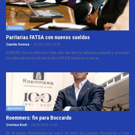
Paritarias
Paritarias FATSA con nuevos sueldos
Camila Gomez
-
22/04/2026 14:30
El INDEC dio la inflación más alta del año la semana pasada y al toque
los laboratorios y el sindicato FATSA salieron a cerrar...
Ejecutivos
Roemmers: fin para Boccardo
Cristina Kroll
-
20/05/2026 13:00
En el grupo Roemmers se cerró el ciclo de Luciano Boccardo y tras