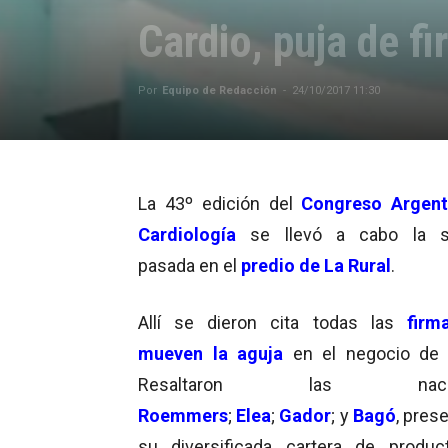
Cardio, puja de f
Por
Equipo de Redacción
-
24/10/2017 11:30
La 43º edición del
Congreso Argent
Cardiología
se llevó a cabo la 
pasada en el
predio de La Rural
.
Allí se dieron cita todas las
firm
mueven la aguja
en el negocio de 
Resaltaron las nacion
Roemmers
;
Elea
;
Gador
; y
Bagó
, pres
su diversificada cartera de produ