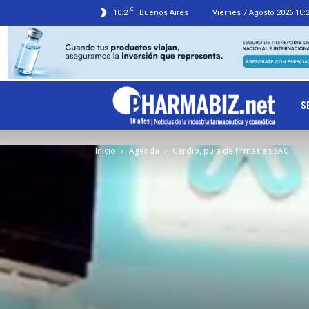
C
10.2
Buenos Aires
Viernes 7 Agosto 2026 10:
Ph
S
Inicio
Agenda
Cardio, puja de firmas en SAC