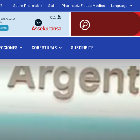
27
Sobre Pharmabiz
Staff
Pharmabiz En Los Medios
Language
armabiz.NET
ECCIONES
COBERTURAS
SUSCRIBITE