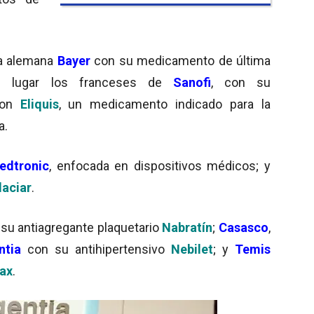
 la alemana
Bayer
con su medicamento de última
u lugar los franceses de
Sanofi
, con su
con
Eliquis
, un medicamento indicado para la
a.
edtronic
, enfocada en dispositivos médicos; y
laciar
.
 su antiagregante plaquetario
Nabratín
;
Casasco
,
ntia
con su antihipertensivo
Nebilet
; y
Temis
ax
.