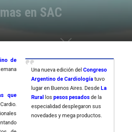
irmas en SAC
ino de
semana
Una nueva edición del
Congreso
Argentino de Cardiología
tuvo
lugar en Buenos Aires. Desde
La
as que
Rural
los
pesos pesados
de la
Cardio.
especialidad desplegaron sus
ales
novedades y mega productos.
entando
ctos de