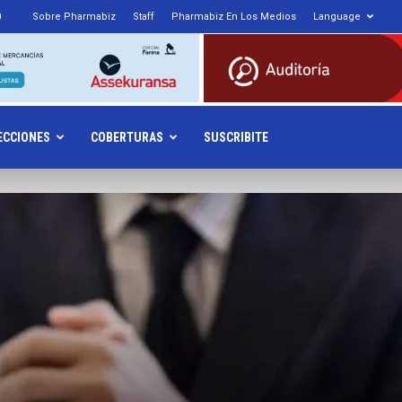
0
Sobre Pharmabiz
Staff
Pharmabiz En Los Medios
Language
armabiz.NET
ECCIONES
COBERTURAS
SUSCRIBITE