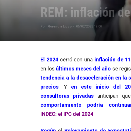
REM: inflación de
Por
Florencia Lippo
-
06/02/2025 19:00
El 2024
cerró con una
inflación de 1
en los
últimos meses del año
se regis
tendencia a la desaceleración en la 
precios
. Y
en este inicio del 20
consultoras privadas
anticipan q
comportamiento podría continua
INDEC: el IPC del 2024
Según
el
Relevamiento de Expectat