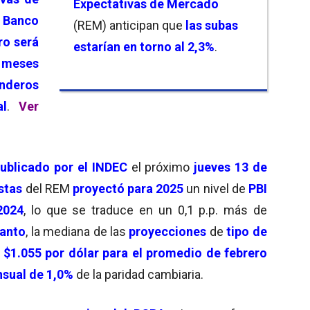
Expectativas de Mercado
l
Banco
(REM) anticipan que
las subas
ro
será
estarían en torno al 2,3%
.
 meses
eros
al
.
Ver
ublicado por el INDEC
el próximo
jueves 13 de
stas
del REM
proyectó para 2025
un nivel de
PBI
2024
, lo que se traduce en un 0,1 p.p. más de
tanto
, la mediana de las
proyecciones
de
tipo de
n
$1.055 por dólar para el promedio de febrero
sual de 1,0%
de la paridad cambiaria.