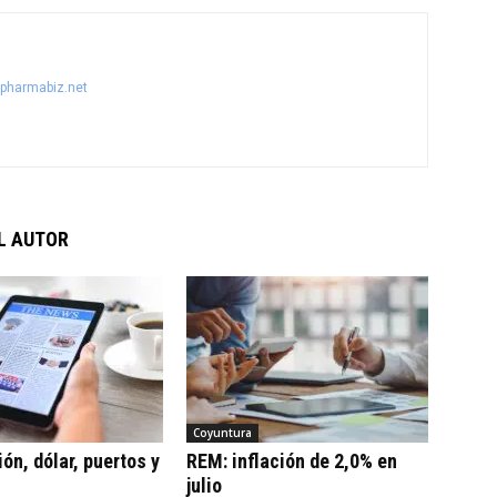
@pharmabiz.net
L AUTOR
Coyuntura
ón, dólar, puertos y
REM: inflación de 2,0% en
julio