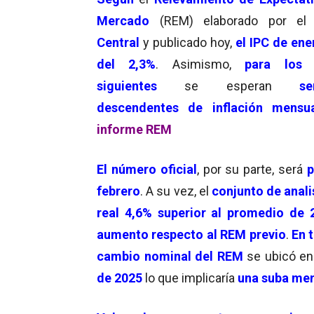
Mercado
(REM) elaborado por e
Central
y publicado hoy,
el IPC de ene
del 2,3%
. Asimismo,
para los
siguientes
se esperan
send
descendentes de inflación mensu
informe REM
El número oficial
, por su parte, será
p
febrero
. A su vez, el
conjunto de anali
real 4,6% superior al promedio de 
aumento respecto al REM previo
.
En 
cambio nominal del REM
se ubicó e
de 2025
lo que implicaría
una suba men