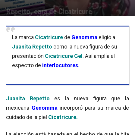
Repetto, cara de Cicatricure
Por
Equipo de Redacción
-
11/07/2018 12:30
La marca
Cicatricure
de
Genomma
eligió a
Juanita Repetto
como la nueva figura de su
presentación
Cicatricure Gel
. Así amplía el
espectro de
interlocutores
.
Juanita Repetto
es la nueva figura que la
mexicana
Genomma
incorporó para su marca de
cuidado de la piel
Cicatricure.
La elección está basada en el hecho de que la hija