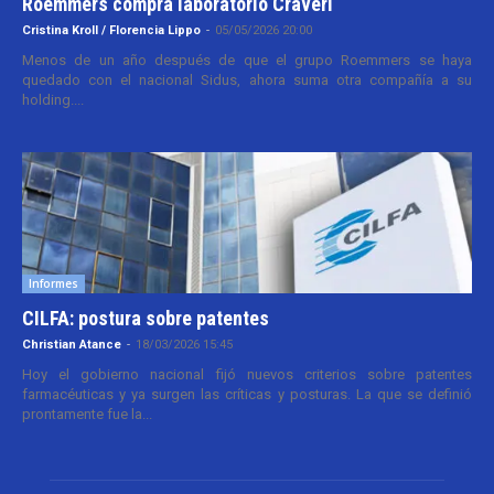
Roemmers compra laboratorio Craveri
Cristina Kroll / Florencia Lippo
-
05/05/2026 20:00
Menos de un año después de que el grupo Roemmers se haya
quedado con el nacional Sidus, ahora suma otra compañía a su
holding....
Informes
CILFA: postura sobre patentes
Christian Atance
-
18/03/2026 15:45
Hoy el gobierno nacional fijó nuevos criterios sobre patentes
farmacéuticas y ya surgen las críticas y posturas. La que se definió
prontamente fue la...