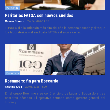
Paritarias
Paritarias FATSA con nuevos sueldos
Camila Gomez
-
22/04/2026 14:30
El INDEC dio la inflación más alta del año la semana pasada y al toque
los laboratorios y el sindicato FATSA salieron a cerrar...
Ejecutivos
Roemmers: fin para Boccardo
Cristina Kroll
-
20/05/2026 13:00
En el grupo Roemmers se cerró el ciclo de Luciano Boccardo y tras
casi tres décadas. El ejecutivo actuaba como gerente general del
holding...