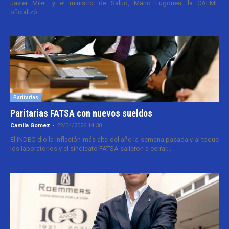
Javier Milei, y el ministro de Salud, Mario Lugones, la CAEME
oficializó...
Paritarias
Paritarias FATSA con nuevos sueldos
Camila Gomez
-
22/04/2026 14:30
El INDEC dio la inflación más alta del año la semana pasada y al toque
los laboratorios y el sindicato FATSA salieron a cerrar...