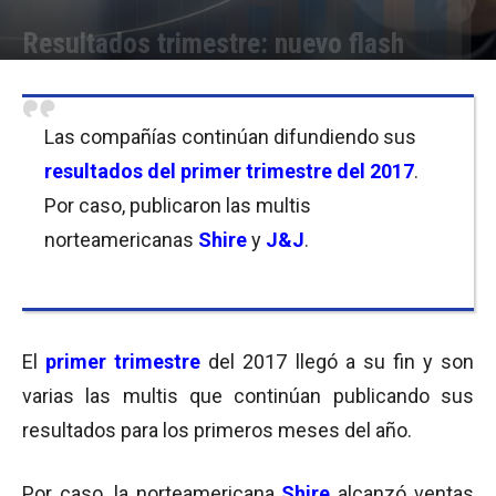
Resultados trimestre: nuevo flash
Por
Equipo de Redacción
-
03/05/2017 11:30
Las compañías continúan difundiendo sus
resultados del primer trimestre del 2017
.
Por caso, publicaron las multis
norteamericanas
Shire
y
J&J
.
El
primer trimestre
del 2017 llegó a su fin y son
varias las multis que continúan publicando sus
resultados para los primeros meses del año.
Por caso, la norteamericana
Shire
alcanzó ventas