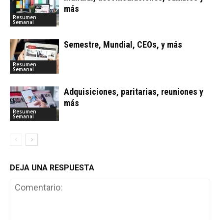
más
Resumen
Semanal
Semestre, Mundial, CEOs, y más
Resumen
Semanal
Adquisiciones, paritarias, reuniones y
más
Resumen
Semanal
DEJA UNA RESPUESTA