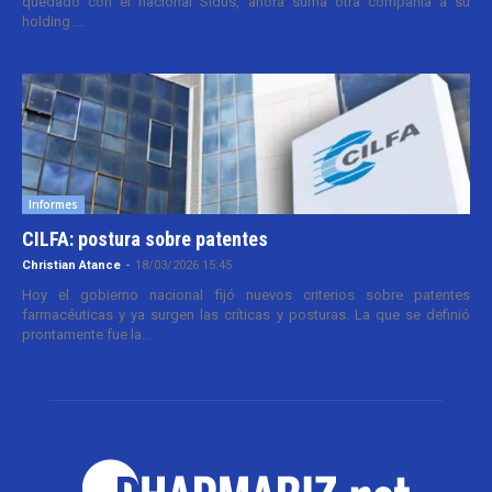
quedado con el nacional Sidus, ahora suma otra compañía a su
holding....
Informes
CILFA: postura sobre patentes
Christian Atance
-
18/03/2026 15:45
Hoy el gobierno nacional fijó nuevos criterios sobre patentes
farmacéuticas y ya surgen las críticas y posturas. La que se definió
prontamente fue la...