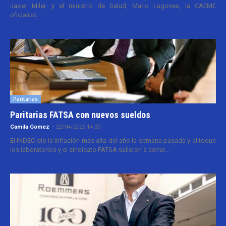
Javier Milei, y el ministro de Salud, Mario Lugones, la CAEME
oficializó...
Paritarias
Paritarias FATSA con nuevos sueldos
Camila Gomez
-
22/04/2026 14:30
El INDEC dio la inflación más alta del año la semana pasada y al toque
los laboratorios y el sindicato FATSA salieron a cerrar...