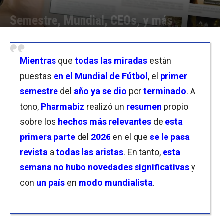
Semestre, Mundial, CEOs, y más
Por
Equipo de Redacción
-
05/07/2026 21:15
Mientras
que
todas las miradas
están
puestas
en el Mundial de Fútbol
, el
primer
semestre
del
año ya se dio
por
terminado
. A
tono,
Pharmabiz
realizó un
resumen
propio
sobre los
hechos más relevantes
de
esta
primera parte
del
2026
en el que
se le pasa
revista
a
todas las aristas
. En tanto,
esta
semana no hubo noveda
des significativas
y
con
un país
en
modo mundialista
.