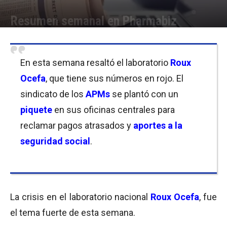
Resumen semanal en Pharmabiz
Por
Equipo de Redacción
-
18/03/2016 21:00
En esta semana resaltó el laboratorio
Roux
Ocefa
, que tiene sus números en rojo. El
sindicato de los
APMs
se plantó con un
piquete
en sus oficinas centrales para
reclamar pagos atrasados y
aportes a la
seguridad social
.
La crisis en el laboratorio nacional
Roux Ocefa
, fue
el tema fuerte de esta semana.