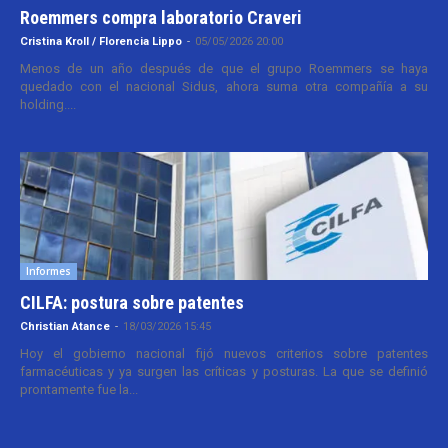
Roemmers compra laboratorio Craveri
Cristina Kroll / Florencia Lippo
-
05/05/2026 20:00
Menos de un año después de que el grupo Roemmers se haya
quedado con el nacional Sidus, ahora suma otra compañía a su
holding....
Informes
CILFA: postura sobre patentes
Christian Atance
-
18/03/2026 15:45
Hoy el gobierno nacional fijó nuevos criterios sobre patentes
farmacéuticas y ya surgen las críticas y posturas. La que se definió
prontamente fue la...