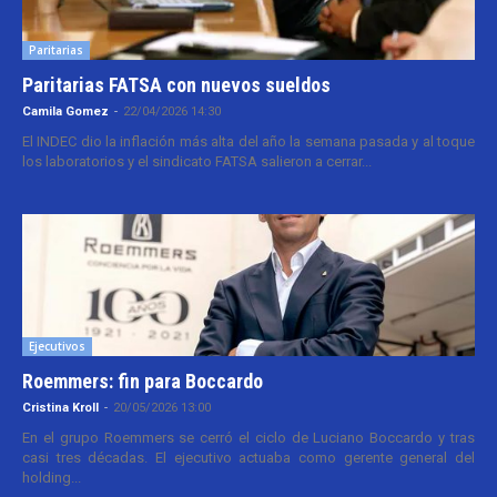
Paritarias
Paritarias FATSA con nuevos sueldos
Camila Gomez
-
22/04/2026 14:30
El INDEC dio la inflación más alta del año la semana pasada y al toque
los laboratorios y el sindicato FATSA salieron a cerrar...
Ejecutivos
Roemmers: fin para Boccardo
Cristina Kroll
-
20/05/2026 13:00
En el grupo Roemmers se cerró el ciclo de Luciano Boccardo y tras
casi tres décadas. El ejecutivo actuaba como gerente general del
holding...