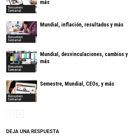
más
Resumen
Semanal
Mundial, inflación, resultados y más
Resumen
Semanal
Mundial, desvinculaciones, cambios y
más
Resumen
Semanal
Semestre, Mundial, CEOs, y más
Resumen
Semanal
DEJA UNA RESPUESTA