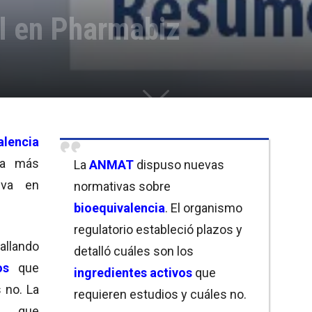
 en Pharmabiz
alencia
a más
La
ANMAT
dispuso nuevas
iva en
normativas sobre
bioequivalencia
. El organismo
regulatorio estableció plazos y
allando
detalló cuáles son los
os
que
ingredientes activos
que
 no. La
requieren estudios y cuáles no.
o que