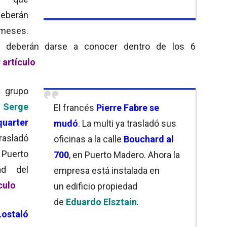
eberán
 meses.
es deberán darse a conocer dentro de los 6
 artículo
 grupo
r
Serge
El francés
Pierre Fabre
se
uarter
mudó
. La multi ya trasladó sus
trasladó
oficinas a la calle
Bouchard al
, Puerto
700
, en Puerto Madero. Ahora la
ad del
empresa está instalada en
culo
un edificio propiedad
de
Eduardo Elsztain
.
ostaló