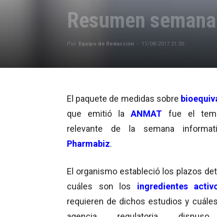
Resumen semanal
Por
Equipo de Redacción
-
11/08/2017 21:30
El paquete de medidas sobre
bioequiv
que emitió la
ANMAT
fue el tem
relevante de la semana informat
Pharmabiz
.
El organismo estableció los plazos det
cuáles son los
ingredientes
activ
requieren de dichos estudios y cuáles
agencia regulatoria dispus