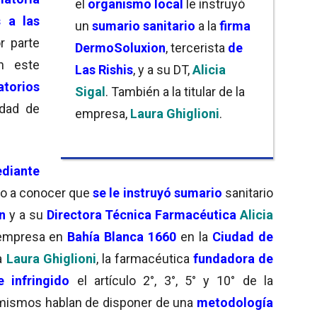
el
organismo local
le instruyó
s a las
un
sumario sanitario
a la
firma
r parte
DermoSoluxion
, tercerista
de
n este
Las Rishis
, y a su DT,
Alicia
atorios
Sigal
. También a la titular de la
edad de
empresa,
Laura Ghiglioni
.
diante
dio a conocer que
se le instruyó sumario
sanitario
n
y a su
Directora Técnica Farmacéutica
Alicia
 empresa en
Bahía Blanca 1660
en la
Ciudad de
a
Laura Ghiglioni
, la farmacéutica
fundadora de
 infringido
el artículo 2°, 3°, 5° y 10° de la
 mismos hablan de disponer de una
metodología