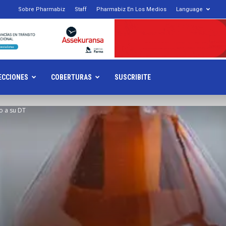
1
Sobre Pharmabiz
Staff
Pharmabiz En Los Medios
Language
armabiz.NET
ECCIONES
COBERTURAS
SUSCRIBITE
io a su DT