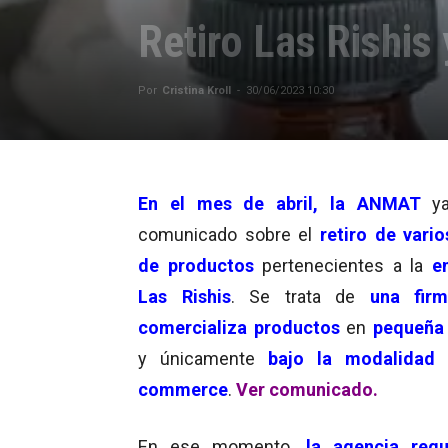
Retiro Las Rishis
Por
Cristina Kroll
-
30/06/2023 10:30
En el mes de abril, la ANMAT
y
comunicado sobre el
retiro de vario
de productos
pertenecientes a la
e
Las Rishis
. Se trata de
una fir
comercializa productos
en
pequeña 
y únicamente
bajo la modalidad 
commerce
.
Ver comunicado.
En ese momento,
la agencia regul