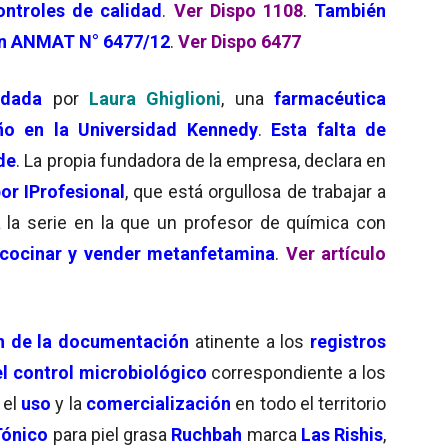
ontroles de calidad
.
V
er Dispo 1108
.
También
ión ANMAT N° 6477/12
.
Ver Dispo 6477
ndada
por
Laura Ghiglioni
, una
farmacéutica
o en la Universidad Kennedy
.
Esta falta de
de
. La propia fundadora de la empresa, declara en
or IProfesional
, que está orgullosa de trabajar a
a la serie en la que un profesor de química con
cocinar y vender metanfetamina
.
Ver artículo
n de la documentación
atinente a los
registros
el control microbiológico
correspondiente a los
 el
uso
y la
comercialización
en todo el territorio
Tónico
para piel grasa
Ruchbah
marca
Las Rishis
,