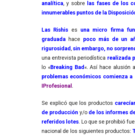
analítica
, y sobre
las fases de los c
innumerables puntos
de la Disposic
Las Rishis
es
una micro firma fu
graduada
hace
poco más de un añ
rigurosidad
,
sin embargo, no sorpren
una entrevista periodística
realizada p
lo «
Breaking Bad
«. Así hace alusión 
problemas económicos comienza a 
IProfesional
.
Se explicó que los productos
carecía
de producción
y/o
de los informes d
referidos lotes
. Lo que se prohibió fue
nacional de los siguientes productos: