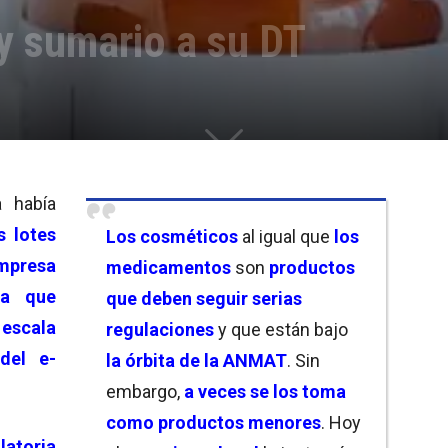
 y sumario a su DT
a había
s lotes
Los cosméticos
al igual que
los
mpresa
medicamentos
son
productos
ma que
que deben seguir serias
escala
regulaciones
y que están bajo
del e-
la órbita de
la ANMAT
. Sin
embargo,
a veces se los toma
como productos menores
. Hoy
atoria