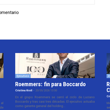
comentario
Ejecutivos
I
Roemmers: fin para Boccardo
R
C
Cristina Kroll
-
20/05/2026 13:00
Cr
En el grupo Roemmers se cerró el ciclo de Luciano
Boccardo y tras casi tres décadas. El ejecutivo actuaba
el
Me
como gerente general del holding...
 de
se