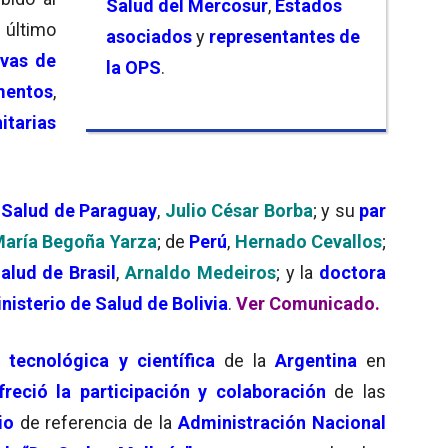
Salud del Mercosur
,
Estados
último
asociados
y
representantes de
ivas de
la OPS
.
mentos
,
itarias
 Salud de Paraguay
,
Julio César Borba
; y su
par
aría Begoña Yarza
; de
Perú
,
Hernado Cevallos
;
alud de Brasil
,
Arnaldo Medeiros
; y la
doctora
nisterio de Salud de Bolivia
.
Ver Comunicado.
 tecnológica y científica
de la
Argentina
en
freció la participación y colaboración
de las
io
de referencia de la
Administración Nacional