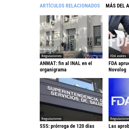
ARTÍCULOS RELACIONADOS
MÁS DEL 
Regulaciones
FDA avales
ANMAT: fin al INAL en el
FDA apru
organigrama
Novolog
Regulaciones
Regulacione
SSS: prórroga de 120 días
Las apro