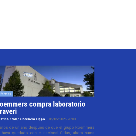
nformes
oemmers compra laboratorio
raveri
istina Kroll / Florencia Lippo
-
05/05/2026 20:00
nos de un año después de que el grupo Roemmers
 haya quedado con el nacional Sidus, ahora suma