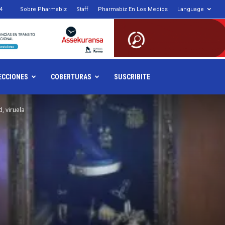
4
Sobre Pharmabiz
Staff
Pharmabiz En Los Medios
Language
armabiz.NET
ECCIONES
COBERTURAS
SUSCRIBITE
, viruela