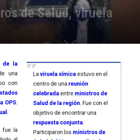
ros de Salud, viruela
 de la
de una
La
viruela símica
estuvo en el
bo con
centro de una
reunión
stados
celebrada
entre
ministros de
la OPS
.
Salud de la región
. Fue con el
ual
.
objetivo de encontrar una
respuesta conjunta
.
fue la
Participaron los
ministros de
bido al