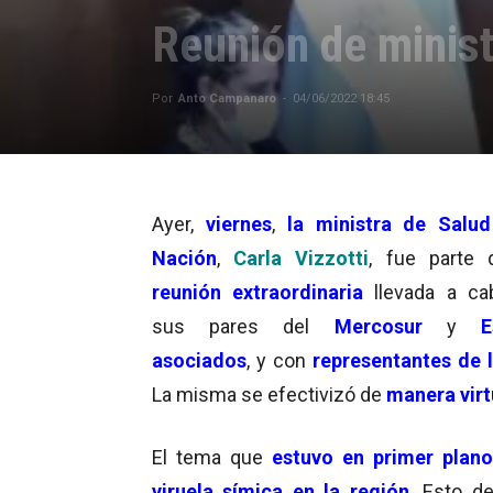
Reunión de minist
Por
Anto Campanaro
-
04/06/2022 18:45
Ayer,
viernes
,
la ministra de Salud
Nación
,
Carla Vizzotti
, fue parte 
reunión extraordinaria
llevada a ca
sus pares del
Mercosur
y
E
asociados
, y con
representantes de 
La misma se efectivizó de
manera virt
El tema que
estuvo en primer plano
viruela símica en la región
. Esto de