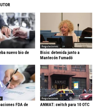
AUTOR
Regulaciones
eba nuevo bio de
Bisio: detenida junto a
Mantecón Fumadó
s
Regulaciones
baciones FDA de
ANMAT: switch para 10 OTC