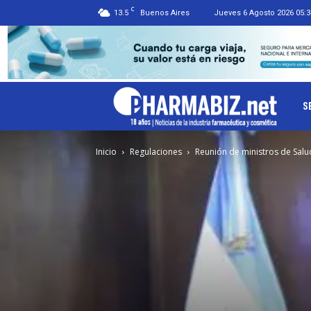
C
13.5
Buenos Aires
Jueves 6 Agosto 2026 05:3
Ph
S
Inicio
Regulaciones
Reunión de ministros de Salud