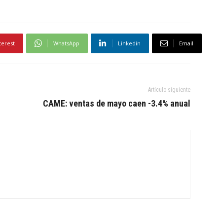
terest
WhatsApp
Linkedin
Email
Artículo siguiente
CAME: ventas de mayo caen -3.4% anual