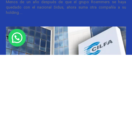
Menos de un año después de que el grupo Roemmers se haya
quedado con el nacional Sidus, ahora suma otra compañía a su
holding....
Informes
CILFA: postura sobre patentes
Christian Atance
-
18/03/2026 15:45
Hoy el gobierno nacional fijó nuevos criterios sobre patentes
farmacéuticas y ya surgen las críticas y posturas. La que se definió
prontamente fue la...