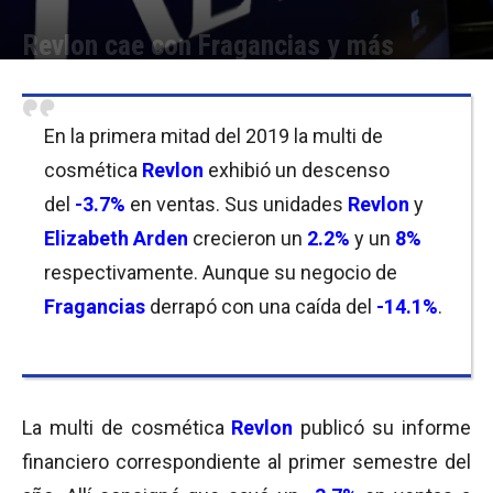
Revlon cae con Fragancias y más
Por
Equipo de Redacción
-
08/08/2019 09:45
En la primera mitad del 2019 la multi de
cosmética
Revlon
exhibió un descenso
del
-3.7%
en ventas. Sus unidades
Revlon
y
Elizabeth Arden
crecieron un
2.2%
y un
8%
respectivamente. Aunque su negocio de
Fragancias
derrapó con una caída del
-14.1%
.
La multi de cosmética
Revlon
publicó su informe
financiero correspondiente al primer semestre del