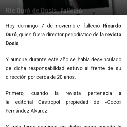
Ric Duró de Dosis, falleció
Por
Equipo de Redacción
-
07/11/2010 12:49
Hoy domingo 7 de noviembre falleció
Ricardo
Duró
, quien fuera director periodístico de la
revista
Dosis
.
Y aunque durante este año se había desvinculado
de dicha responsabilidad estuvo al frente de su
dirección por cerca de 20 años.
Primero, cuando la revista pertenecía a
la editorial Castropol propiedad de «Coco»
Fernández Alvarez.
Y más tarde continuó en dicho cargo cuando la