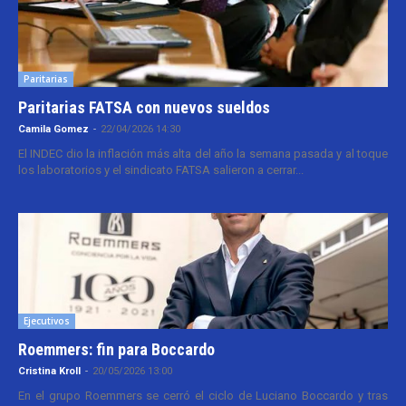
Paritarias
Paritarias FATSA con nuevos sueldos
Camila Gomez
-
22/04/2026 14:30
El INDEC dio la inflación más alta del año la semana pasada y al toque
los laboratorios y el sindicato FATSA salieron a cerrar...
Ejecutivos
Roemmers: fin para Boccardo
Cristina Kroll
-
20/05/2026 13:00
En el grupo Roemmers se cerró el ciclo de Luciano Boccardo y tras