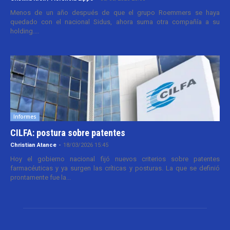
Menos de un año después de que el grupo Roemmers se haya
quedado con el nacional Sidus, ahora suma otra compañía a su
holding....
Informes
CILFA: postura sobre patentes
Christian Atance
-
18/03/2026 15:45
Hoy el gobierno nacional fijó nuevos criterios sobre patentes
farmacéuticas y ya surgen las críticas y posturas. La que se definió
prontamente fue la...