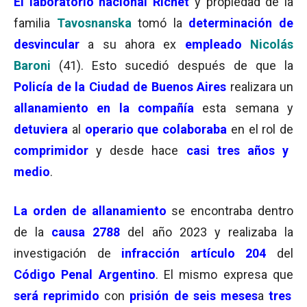
El laboratorio nacional Richet
y propiedad de la
familia
Tavosnanska
tomó la
determinación de
desvincular
a su ahora ex
empleado
Nicolás
Baroni
(41). Esto sucedió después de que la
Policía de la Ciudad de Buenos Aires
realizara un
allanamiento en la compañía
esta semana y
detuviera
al
operario que colaboraba
en el rol de
comprimidor
y desde hace
casi tres años y
medio
.
La orden de allanamiento
se encontraba dentro
de la
causa 2788
del año 2023 y realizaba la
investigación de
infracción artículo 204
del
Código Penal Argentino
. El mismo expresa que
será reprimido
con
prisión de seis meses
a
tres