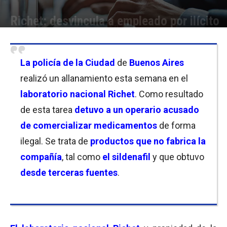
Richet: desvincula a empleado por ilícito
Por
Facundo Rivera
-
22/05/2026 16:30
La policía de la Ciudad
de
Buenos Aires
realizó un allanamiento esta semana en el
laboratorio nacional Richet
. Como resultado
de esta tarea
detuvo a un operario
acusado
de comercializar medicamentos
de forma
ilegal. Se trata de
productos que no fabrica la
compañía
, tal como
el sildenafil
y que obtuvo
desde terceras fuentes
.