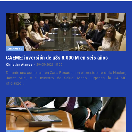
Empresas
CAEME: inversión de u$s 8.000 M en seis años
Christian Atance
-
29/05/2026 15:00
Durante una audiencia en Casa Rosada con el presidente de la Nación,
Javier Milei, y el ministro de Salud, Mario Lugones, la CAEME
oficializó...