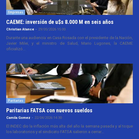
Empresas
CAEME: inversión de u$s 8.000 M en seis años
Christian Atance
-
29/05/2026 15:00
Durante una audiencia en Casa Rosada con el presidente de la Nación,
Javier Milei, y el ministro de Salud, Mario Lugones, la CAEME
oficializó...
Paritarias
Paritarias FATSA con nuevos sueldos
Camila Gomez
-
22/04/2026 14:30
El INDEC dio la inflación más alta del año la semana pasada y al toque
los laboratorios y el sindicato FATSA salieron a cerrar...