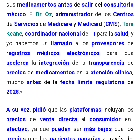
sus
medicamentos
antes
de
salir
del
consultorio
médico
. El
Dr. Oz
,
administrador
de los
Centros
de
Servicios
de
Medicare
y
Medicaid
(
CMS
),
Tom
Keane
,
coordinador nacional
de
TI
para la
salud
, y
yo hacemos un
llamado
a los
proveedores
de
registros médicos electrónicos
para que
aceleren
la
integración
de la
transparencia
de
precios
de
medicamentos
en la
atención clínica
,
mucho
antes
de la
fecha límite regulatoria
de
2028
.»
A su vez
,
pidió
que las
plataformas
incluyan los
precios
de
venta directa
al
consumidor
en
efectivo
, ya que
pueden
ser
más bajos
que los
precios
que los
pacientes pagarían
a
través de