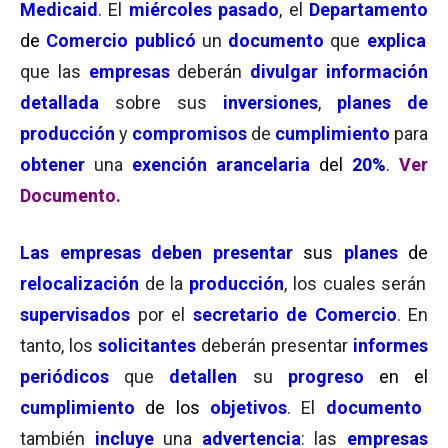
Medicaid
. El
miércoles pasado
, el
Departamento
de
Comercio
publicó
un
documento
que
explica
que las
empresas
deberán
divulgar información
detallada
sobre sus
inversiones
,
planes de
producción
y
compromisos
de
cumplimiento
para
obtener
una
exención arancelaria
del
20%
.
Ver
Documento.
Las empresas deben presentar
sus
planes
de
relocalización
de la
producción
, los cuales serán
supervisados
​​por el
s
ecretario
de Comercio
. En
tanto, los
solicitantes
deberán presentar
informes
periódicos
que
detallen
su
progreso
en el
cumplimiento
de los
objetivos
. El
documento
también
incluye
una
advertencia
: las
empresas