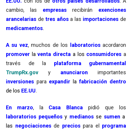
EE.UU.
con los de
otros países desarrollados
. A
cambio, las
empresas
recibirán
exenciones
arancelarias
de
tres años
a las
importaciones
de
medicamentos
.
A su vez
, muchos de los
laboratorios
acordaron
promover
la
venta directa
a los
consumidores
a
través de la
plataforma gubernamental
TrumpRx.gov
y
anunciaron
importantes
inversiones
para
expandir
la
fabricación dentro
de los
EE.UU
.
En marzo
, la
Casa Blanca
pidió que los
laboratorios pequeños
y
medianos
se
sumen
a
las
negociaciones
de
precios
para el
programa