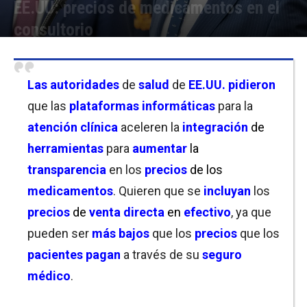
EE.UU: precios de medicamentos en el
consultorio
Por
Joseph Foley
-
22/05/2026 18:45
Las autoridades
de
salud
de
EE.UU.
pidieron
que las
plataformas informáticas
para la
atención clínica
aceleren la
integración
de
herramientas
para
aumentar
la
transparencia
en los
precios
de los
medicamentos
. Quieren que se
incluyan
los
precios
de
venta directa
en
efectivo
, ya que
pueden ser
más bajos
que los
precios
que los
pacientes
pagan
a través de su
seguro
médico
.