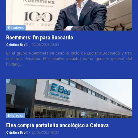
Ejecutivos
Roemmers: fin para Boccardo
Cristina Kroll
-
20/05/2026 13:00
En el grupo Roemmers se cerró el ciclo de Luciano Boccardo y tras
casi tres décadas. El ejecutivo actuaba como gerente general del
holding...
Empresas
Elea compra portafolio oncológico a Celnova
Cristina Kroll
-
20/03/2026 10:30