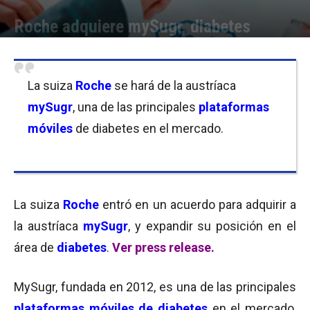
Roche adquiere mySugr, diabetes
Por
Equipo de Redacción
-
03/07/2017 08:30
La suiza
Roche
se hará de la austríaca
mySugr
, una de las principales
plataformas
móviles
de diabetes en el mercado.
La suiza
Roche
entró en un acuerdo para adquirir a
la austríaca
mySugr
, y expandir su posición en el
área de
diabetes
.
Ver press release.
MySugr, fundada en 2012, es una de las principales
plataformas móviles de diabetes
en el mercado,