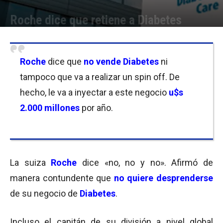
Roche dice que retiene a Diabetes
Por
Equipo de Redacción
-
03/02/2017 12:45
Roche
dice que
no vende Diabetes
ni
tampoco que va a realizar un spin off. De
hecho, le va a inyectar a este negocio
u$s
2.000 millones
por año.
La suiza
Roche
dice «no, no y no». Afirmó de
manera contundente que
no quiere desprenderse
de su negocio de
Diabetes
.
Incluso el capitán de su división a nivel global