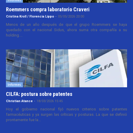
Informes
Roemmers compra laboratorio Craveri
Cristina Kroll / Florencia Lippo
-
05/05/2026 20:00
Menos de un año después de que el grupo Roemmers se haya
quedado con el nacional Sidus, ahora suma otra compañía a su
holding....
Informes
CILFA: postura sobre patentes
Christian Atance
-
18/03/2026 15:45
Hoy el gobierno nacional fijó nuevos criterios sobre patentes
farmacéuticas y ya surgen las críticas y posturas. La que se definió
prontamente fue la...