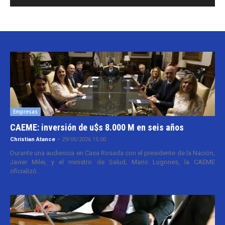
Empresas
CAEME: inversión de u$s 8.000 M en seis años
Christian Atance
-
29/05/2026 15:00
Durante una audiencia en Casa Rosada con el presidente de la Nación,
Javier Milei, y el ministro de Salud, Mario Lugones, la CAEME
oficializó...