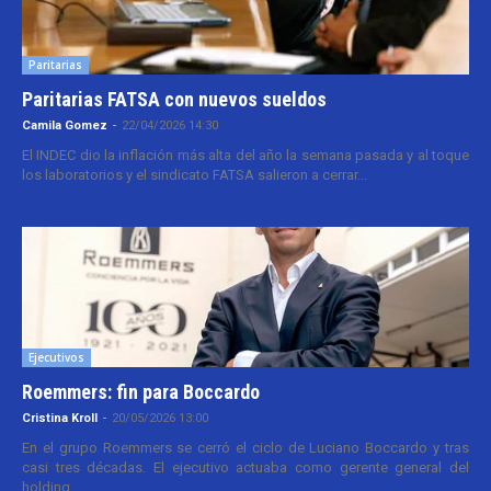
Paritarias
Paritarias FATSA con nuevos sueldos
Camila Gomez
-
22/04/2026 14:30
El INDEC dio la inflación más alta del año la semana pasada y al toque
los laboratorios y el sindicato FATSA salieron a cerrar...
Ejecutivos
Roemmers: fin para Boccardo
Cristina Kroll
-
20/05/2026 13:00
En el grupo Roemmers se cerró el ciclo de Luciano Boccardo y tras
casi tres décadas. El ejecutivo actuaba como gerente general del
holding...