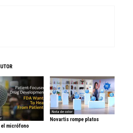
AUTOR
Nota de color
r
Novartis rompe platos
 el micrófono