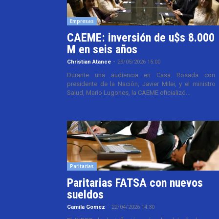
Empresas
CAEME: inversión de u$s 8.000
M en seis años
Christian Atance
-
29/05/2026 15:00
Durante una audiencia en Casa Rosada con 
presidente de la Nación, Javier Milei, y el ministro
Salud, Mario Lugones, la CAEME oficializó...
Paritarias
Paritarias FATSA con nuevos
sueldos
Camila Gomez
-
22/04/2026 14:30