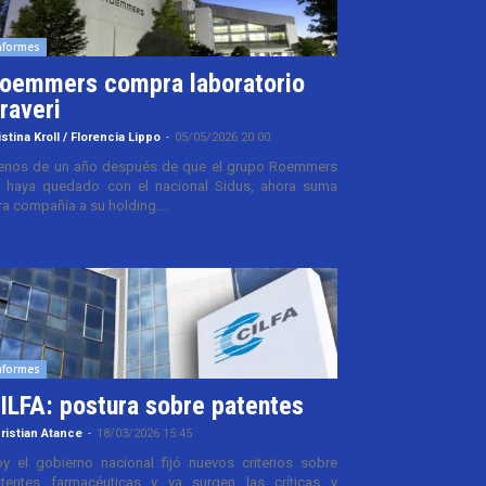
nformes
oemmers compra laboratorio
raveri
istina Kroll / Florencia Lippo
-
05/05/2026 20:00
nos de un año después de que el grupo Roemmers
 haya quedado con el nacional Sidus, ahora suma
ra compañía a su holding....
nformes
ILFA: postura sobre patentes
ristian Atance
-
18/03/2026 15:45
y el gobierno nacional fijó nuevos criterios sobre
tentes farmacéuticas y ya surgen las críticas y