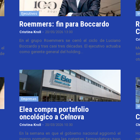
Ejecutivos
I
Roemmers: fin para Boccardo
R
C
Cristina Kroll
-
20/05/2026 13:00
Cr
En el grupo Roemmers se cerró el ciclo de Luciano
Boccardo y tras casi tres décadas. El ejecutivo actuaba
el
Me
como gerente general del holding...
 de
se
ot
Empresas
I
Elea compra portafolio
oncológico a Celnova
C
Cristina Kroll
-
20/03/2026 10:30
Ch
En la semana en que el gobierno nacional aggiornó el
Ho
marco normativo para las patentes farmacéuticas tuvo
pa