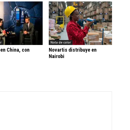
r
Nota de color
en China, con
Novartis distribuye en
Nairobi