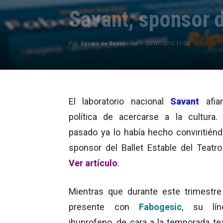
Savant, sponsor d
Por
Equipo de Redacción
-
29/01/2015 11:05
El laboratorio nacional
Savant
afia
política de acercarse a la cultura.
pasado ya lo había hecho conviritién
sponsor del Ballet Estable del Teatro
Ver
artículo
.
Mientras que durante este trimestre
presente con
Fabogesic
, su lí
ibuprofeno, de cara a la temporada tea