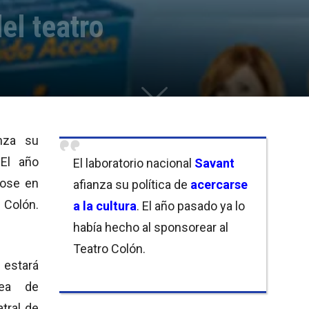
el teatro
nza su
 El año
El laboratorio nacional
Savant
dose en
afianza su política de
acercarse
 Colón.
a la cultura
. El año pasado ya lo
había hecho al sponsorear al
Teatro Colón.
 estará
nea de
tral de