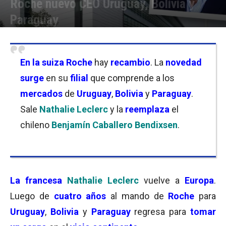
Roche nuevo CEO Uruguay, Bolivia y
Paraguay
Por
Sofía Belgrano
-
01/04/2025 11:30
En la suiza
Roche
hay
recambio
. La
novedad
surge
en su
filial
que comprende a los
mercados
de
Uruguay
,
Bolivia
y
Paraguay
.
Sale
Nathalie Leclerc
y la
reemplaza
el
chileno
Benjamín Caballero Bendixsen
.
La francesa
Nathalie Leclerc
vuelve a
Europa
.
Luego de
cuatro años
al mando de
Roche
para
Uruguay
,
Bolivia
y
Paraguay
regresa para
tomar