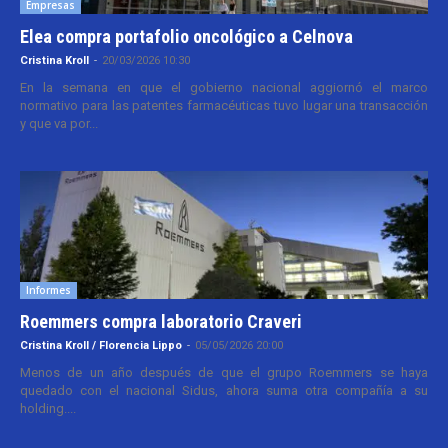
Empresas
Elea compra portafolio oncológico a Celnova
Cristina Kroll
-
20/03/2026 10:30
En la semana en que el gobierno nacional aggiornó el marco
normativo para las patentes farmacéuticas tuvo lugar una transacción
y que va por...
Informes
Roemmers compra laboratorio Craveri
Cristina Kroll / Florencia Lippo
-
05/05/2026 20:00
Menos de un año después de que el grupo Roemmers se haya
quedado con el nacional Sidus, ahora suma otra compañía a su
holding....