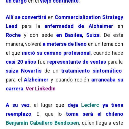
un cargo
en el
viejo continente
.
Allí se convertirá
en
Commercialization Strategy
Lead
para la
enfermedad de Alzheimer
en
Roche
y con sede
en Basilea
,
Suiza
. De esta
manera, volverá
a meterse de lleno
en
un
tema con
el que
inició su camino profesional
, cuando hace
casi 20 años
fue
representante de ventas
para la
suiza Novartis
de un
tratamiento sintomático
para el
Alzheimer
y cuando recién
arrancaba su
carrera
.
Ver LinkedIn
A su vez
, el lugar
que
deja
Leclerc
ya tiene
reemplazo
. El que lo
toma será el chileno
Benjamín Caballero Bendixsen
, quien llega a este