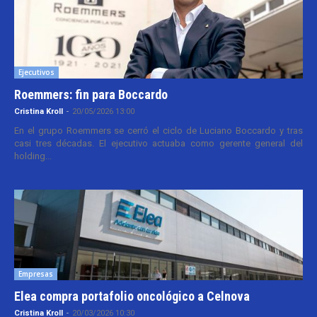
Ejecutivos
Roemmers: fin para Boccardo
Cristina Kroll
-
20/05/2026 13:00
En el grupo Roemmers se cerró el ciclo de Luciano Boccardo y tras
casi tres décadas. El ejecutivo actuaba como gerente general del
holding...
Empresas
Elea compra portafolio oncológico a Celnova
Cristina Kroll
-
20/03/2026 10:30