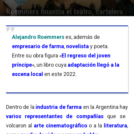
Roemmers financia el teatro, cartelera
Por
Nicolás País
-
15/09/2022 08:15
Alejandro Roemmers
es, además de
empresario de farma
,
novelista
y poeta.
Entre su obra figura «
El regreso del joven
príncipe
«, un libro cuya
adaptación llegó a la
escena local
en este 2022.
Dentro de la
industria de farma
en la Argentina hay
varios representantes de compañías
que se
volcaron al
arte cinematográfico
o a la
literatura
,