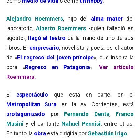
como
medio de vida
o como
un hobby
.
Alejandro Roemmers
, hijo del
alma mater
del
laboratorio,
Alberto Roemmers
-quien falleció en
agosto-,
llegó al teatro
de la mano de uno de sus
libros. El
empresario
, novelista y poeta es el autor
de «
El regreso del joven príncipe
«, que inspira la
obra «
Regreso en Patagonia
«.
Ver artículo
Roemmers.
El
espectáculo
que está en cartel en el
Metropolitan Sura
, en la Av. Corrientes, está
protagonizado
por
Fernando Dente
,
Franco
Masini
y el cantante
Nahuel Pennisi
, entre otros.
En tanto, la
obra
está dirigida por
Sebastián Irigo
.