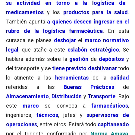
su actividad en torno a la logística de
medicamentos
y los
productos para la salud
.
También apunta
a quienes deseen ingresar en el
rubro de la logística farmacéutica
. En esta
cursada se planea
deshojar
el
marco normativo
legal
, que atañe a este
eslabón estratégico
. Se
hablará además sobre la
gestión
de
depósitos
y
del transporte y se
tiene previsto
deshilvanar
todo
lo atinente a las
herramientas
de la
calidad
referidas a las
Buenas Prácticas
de
Almacenamiento
,
Distribución
y
Transporte
. Bajo
este
marco
se convoca a
farmacéuticos
,
ingenieros,
técnicos
, jefes y
supervisores de
operaciones
, entre otros. Estará todo
capitaneado
por el tridente conformado por
Norma Amaya
,