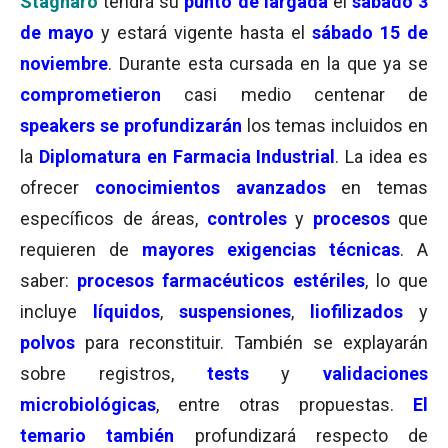
Stagnaro
tendrá su
punto de largada
el
sábado 3
de mayo
y estará vigente hasta el
sábado 15 de
noviembre
. Durante esta cursada en la que ya se
comprometieron
casi medio centenar de
speakers se profundizarán
los temas incluidos en
la
Diplomatura en Farmacia Industrial
. La idea es
ofrecer
conocimientos avanzados
en temas
específicos de áreas,
controles
y
procesos
que
requieren de
mayores exigencias técnicas
. A
saber:
procesos farmacéuticos estériles
, lo que
incluye
líquidos
,
suspensiones
,
liofilizados
y
polvos
para reconstituir. También se explayarán
sobre registros,
tests
y
validaciones
microbiológicas
, entre otras propuestas.
El
temario también
profundizará respecto de