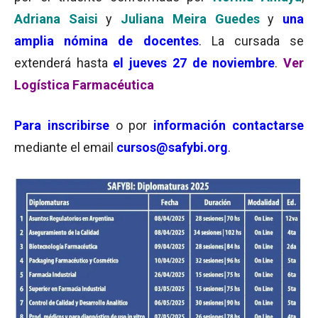
Adriana Saisi
y
Juliana Meira Guedes
y
una
amplia nómina de docentes
. La cursada se
extenderá hasta
el jueves 27 de noviembre
.
Ver
Logística Farmacéutica
Para
inscribirse
o por
información
contactarse
mediante el email
cursos@safybi.org
.