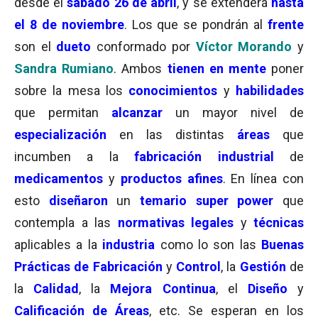
desde el
sábado
2
6 de abril
, y se extenderá
hasta
el 8 de noviembre
. Los que se pondrán al
frente
son el
dueto
conformado por
Víctor Morando
y
Sandra Rumiano
. Ambos
tienen en mente
poner
sobre la mesa los
conocimientos
y
habilidades
que permitan
alcanzar
un mayor nivel de
especialización
en las distintas
áreas
que
incumben a la
fabricación industrial
de
medicamentos
y
productos afines
. En línea con
esto
diseñaron
un
temario super power
que
contempla a las
normativas legales
y
técnicas
aplicables a la
industria
como lo son las
Buenas
Prácticas de Fabricación
y
Control
, la
Gestión
de
la
Calidad
, la
Mejora Continua
, el
Diseño
y
Calificación de Áreas
, etc. Se esperan en los