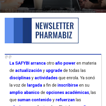
SAFYBI abre diplomaturas 2025, informe
Por
Cristina Kroll
-
18/03/2025 13:15
La SAFYBI arranca
otro
año power
en materia
de
actualización
y
upgrade
de todas las
disciplinas
y
actividades
que enrola. Ya sonó
la voz de
largada
a fin de
inscribirse
en su
amplio abanico
de
opciones académicas
, las
que
suman contenido
y
refuerzan
las