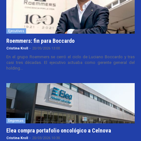
Ejecutivos
Roemmers: fin para Boccardo
Cristina Kroll
-
20/05/2026 13:00
En el grupo Roemmers se cerró el ciclo de Luciano Boccardo y tras
casi tres décadas. El ejecutivo actuaba como gerente general del
holding...
Empresas
Elea compra portafolio oncológico a Celnova
Cristina Kroll
-
20/03/2026 10:30