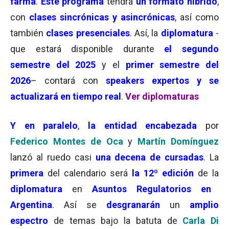
farma
.
Este
programa
tendrá
un formato híbrido
,
con
clases sincrónicas y asincrónicas
, así como
también
clases presenciales
. Así, la
diplomatura
-
que estará disponible durante
el segundo
semestre del 2025
y el
primer semestre del
2026
– contará con
speakers expertos y se
actualizará en tiempo real
.
Ver diplomaturas
Y en paralelo
,
la entidad encabezada
por
Federico Montes de Oca
y
Martín Domínguez
lanzó al ruedo casi
una decena de cursadas
. La
primera
del calendario será
la 12º edición
de la
diplomatura
en
Asuntos Regulatorios en
Argentina
. Así se
desgranarán
un
amplio
espectro
de temas bajo la batuta de
Carla Di