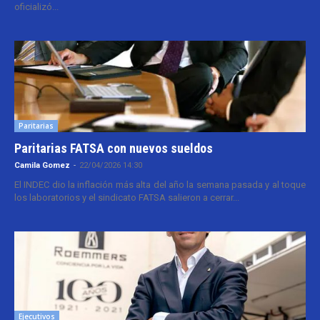
oficializó...
Paritarias
Paritarias FATSA con nuevos sueldos
Camila Gomez
-
22/04/2026 14:30
El INDEC dio la inflación más alta del año la semana pasada y al toque
los laboratorios y el sindicato FATSA salieron a cerrar...
Ejecutivos