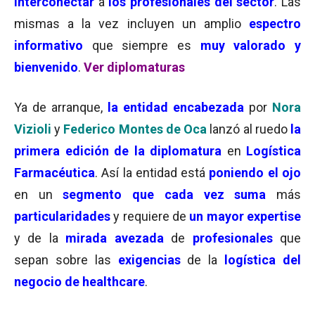
interconectar
a
los profesionales del sector
. Las
mismas a la vez incluyen un amplio
espectro
informativo
que siempre es
muy valorado y
bienvenido
.
Ver diplomaturas
Ya de arranque,
la entidad encabezada
por
Nora
Vizioli
y
Federico Montes de
Oc
a
lanzó al ruedo
la
primera edición de la diplomatura
en
Logística
Farmacéutica
. Así la entidad está
poniendo el ojo
en un
segmento que
cada vez suma
más
particularidades
y requiere de
un mayor expertise
y de la
mirada avezada
de
profesionales
que
sepan sobre las
exigencias
de la
logística del
negocio de healthcare
.