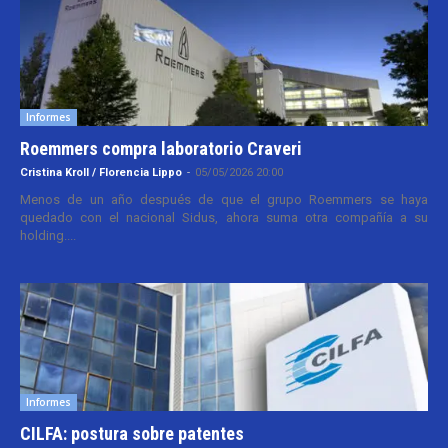
Informes
Roemmers compra laboratorio Craveri
Cristina Kroll / Florencia Lippo
-
05/05/2026 20:00
Menos de un año después de que el grupo Roemmers se haya
quedado con el nacional Sidus, ahora suma otra compañía a su
holding....
Informes
CILFA: postura sobre patentes