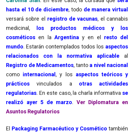
Carolina Sian
. En este caso, la cursada que
será
hasta el 10 de diciembre
, todo
de manera virtual
versará sobre el
registro de vacunas
, el cannabis
medicinal,
los productos médicos y los
cosméticos
en la
Argentina
y en el
resto del
mundo
. Estarán contemplados todos los
aspectos
relacionados con la normativa aplicable
al
Registro de Medicamentos
, tanto
a nivel nacional
como
internacional
, y los
aspectos teóricos y
prácticos
vinculados a
otras actividades
regulatorias
. En este caso, la charla informativa
se
realizó ayer 5 de marzo
.
Ver Diplomatura en
Asuntos Regulatorios
El
Packaging Farmacéutico y Cosmético
también