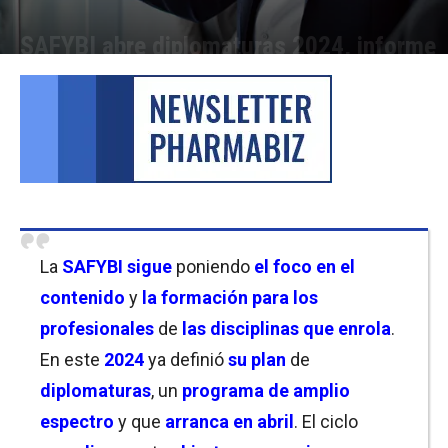
SAFYBI abre diplomaturas 2024, informe
Por
Equipo de Redacción
-
06/03/2024 16:45
La
SAFYBI sigue
poniendo
el foco en el
contenido
y
la formación para los
profesionales
de
las disciplinas que enrola
.
En este
2024
ya definió
su plan
de
diplomaturas
, un
programa de amplio
espectro
y que
arranca
en abril
. El ciclo