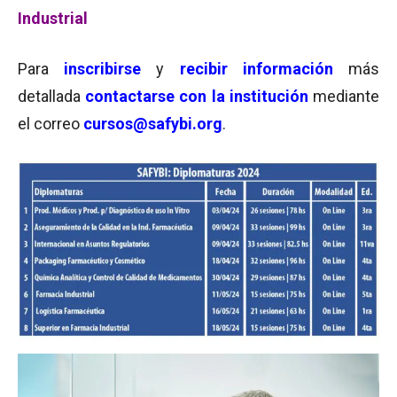
Industrial
Para
inscribirse
y
recibir información
más
detallada
contactarse con la institución
mediante
el correo
cursos@safybi.org
.